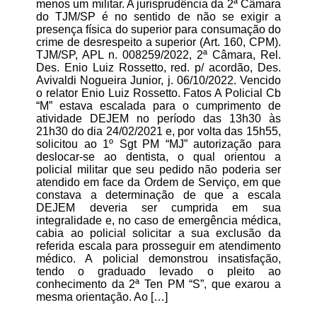
menos um militar. A jurisprudência da 2ª Câmara
do TJM/SP é no sentido de não se exigir a
presença física do superior para consumação do
crime de desrespeito a superior (Art. 160, CPM).
TJM/SP, APL n. 008259/2022, 2ª Câmara, Rel.
Des. Enio Luiz Rossetto, red. p/ acordão, Des.
Avivaldi Nogueira Junior, j. 06/10/2022. Vencido
o relator Enio Luiz Rossetto. Fatos A Policial Cb
“M” estava escalada para o cumprimento de
atividade DEJEM no período das 13h30 às
21h30 do dia 24/02/2021 e, por volta das 15h55,
solicitou ao 1º Sgt PM “MJ” autorização para
deslocar-se ao dentista, o qual orientou a
policial militar que seu pedido não poderia ser
atendido em face da Ordem de Serviço, em que
constava a determinação de que a escala
DEJEM deveria ser cumprida em sua
integralidade e, no caso de emergência médica,
cabia ao policial solicitar a sua exclusão da
referida escala para prosseguir em atendimento
médico. A policial demonstrou insatisfação,
tendo o graduado levado o pleito ao
conhecimento da 2ª Ten PM “S”, que exarou a
mesma orientação. Ao […]