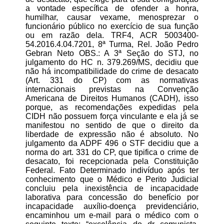
a vontade específica de ofender a honra,
humilhar, causar vexame, menosprezar o
funcionário público no exercício de sua função
ou em razão dela. TRF4, ACR 5003400-
54.2016.4.04.7201, 8ª Turma, Rel. João Pedro
Gebran Neto OBS.: A 3ª Seção do STJ, no
julgamento do HC n. 379.269/MS, decidiu que
não há incompatibilidade do crime de desacato
(Art. 331 do CP) com as normativas
internacionais previstas na Convenção
Americana de Direitos Humanos (CADH), isso
porque, as recomendações expedidas pela
CIDH não possuem força vinculante e ela já se
manifestou no sentido de que o direito da
liberdade de expressão não é absoluto. No
julgamento da ADPF 496 o STF decidiu que a
norma do art. 331 do CP, que tipifica o crime de
desacato, foi recepcionada pela Constituição
Federal. Fato Determinado indivíduo após ter
conhecimento que o Médico e Perito Judicial
concluiu pela inexistência de incapacidade
laborativa para concessão do benefício por
incapacidade auxílio-doença previdenciário,
encaminhou um e-mail para o médico com o