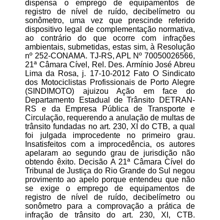
dispensa o emprego de equipamentos de
registro de nível de ruído, decibelímetro ou
sonômetro, uma vez que prescinde referido
dispositivo legal de complementação normativa,
ao contrário do que ocorre com infrações
ambientais, submetidas, estas sim, à Resolução
nº 252-CONAMA. TJ-RS, APL Nº 70050026566,
21ª Câmara Cível, Rel. Des. Armínio José Abreu
Lima da Rosa, j. 17-10-2012 Fato O Sindicato
dos Motociclistas Profissionais de Porto Alegre
(SINDIMOTO) ajuizou Ação em face do
Departamento Estadual de Trânsito DETRAN-
RS e da Empresa Pública de Transporte e
Circulação, requerendo a anulação de multas de
trânsito fundadas no art. 230, XI do CTB, a qual
foi julgada improcedente no primeiro grau.
Insatisfeitos com a improcedência, os autores
apelaram ao segundo grau de jurisdição não
obtendo êxito. Decisão A 21ª Câmara Cível do
Tribunal de Justiça do Rio Grande do Sul negou
provimento ao apelo porque entendeu que não
se exige o emprego de equipamentos de
registro de nível de ruído, decibelímetro ou
sonômetro para a comprovação a prática de
infração de trânsito do art. 230, XI, CTB.