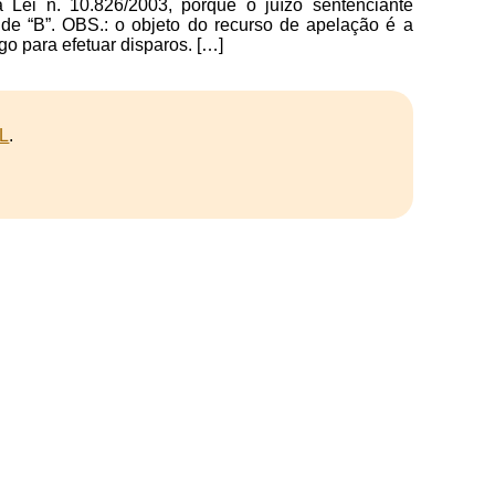
Lei n. 10.826/2003, porque o juízo sentenciante
de “B”. OBS.: o objeto do recurso de apelação é a
go para efetuar disparos. […]
L
.