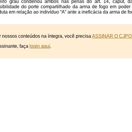
eiro grau condenou ambos nas penas do art. 14, caput, da 
ibilidade do porte compartilhado da arma de fogo em poder 
uta em relação ao indivíduo “A” ante a ineficácia da arma de fo
r nossos conteúdos na íntegra, você precisa
ASSINAR O CJPO
ssinante, faça
login aqui
.