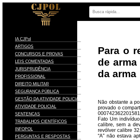
IA CJPol
ARTIGOS
Para o r
CONCURSOS E PROVAS
de arma 
LEIS COMENTADAS
JURISPRUDÊNCIA
da arma
PROFISSIONAL
DIREITO MILITAR
SEGURANÇA PÚBLICA
GESTÃO DA ATIVIDADE POLICIAL
Não obstante a pos
ATIVIDADE POLICIAL
provado o compart
00074236220158150
SENTENÇAS
Fato Um indivíduo
TRABALHOS CIENTÍFICOS
calibre, sem a de
INFOPOL
revólver calibre 3
“A” não estava ap
PERGUNTAS E RESPOSTAS