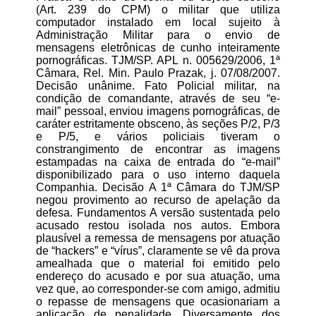
(Art. 239 do CPM) o militar que utiliza
computador instalado em local sujeito à
Administração Militar para o envio de
mensagens eletrônicas de cunho inteiramente
pornográficas. TJM/SP. APL n. 005629/2006, 1ª
Câmara, Rel. Min. Paulo Prazak, j. 07/08/2007.
Decisão unânime. Fato Policial militar, na
condição de comandante, através de seu “e-
mail” pessoal, enviou imagens pornográficas, de
caráter estritamente obsceno, às seções P/2, P/3
e P/5, e vários policiais tiveram o
constrangimento de encontrar as imagens
estampadas na caixa de entrada do “e-mail”
disponibilizado para o uso interno daquela
Companhia. Decisão A 1ª Câmara do TJM/SP
negou provimento ao recurso de apelação da
defesa. Fundamentos A versão sustentada pelo
acusado restou isolada nos autos. Embora
plausível a remessa de mensagens por atuação
de “hackers” e “vírus”, claramente se vê da prova
amealhada que o material foi emitido pelo
endereço do acusado e por sua atuação, uma
vez que, ao corresponder-se com amigo, admitiu
o repasse de mensagens que ocasionariam a
aplicação de penalidade. Diversamente dos