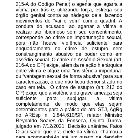
215-A do Código Penal) o agente que agarra a
vítima por trás e, utilizando força, esfrega seu
órgão genital contra as nádegas dela, fazendo
movimentos de “vai e vem” com o quadril. A
conduta do acusado, ao agarrar a vítima e
realizar ato libidinoso sem seu consentimento,
corresponde ao crime de importunação sexual,
pois não houve violência suficiente para
enquadramento no crime de estupro nem
constrangimento abusivo de poder como em
assédio sexual. O crime de Assédio Sexual (art.
216-A do CP) exige, além da relação hierárquica
entre vítima e algoz uma “insistência importuna”
ou “vantagem sexual de forma abusiva” para sua
caracterização, o que não ficou demonstrado no
caso em tela. O crime de estupro (art. 213 do
CP) exige que a violência ou grave ameaça seja
suficiente para subjugar a vítima
completamente, de modo que elas sejam
determinantes para a prática do ato. STJ, AgRg
no AREsp n. 1.844.610/SP, relator Ministro
Reynaldo Soares da Fonseca, Quinta Turma,
julgado em 7/12/2021. Decisão unânime. Fatos
O acusado, que era chefe da vítima, chamou-a
para acompanhá-lo até um quarto de depósito