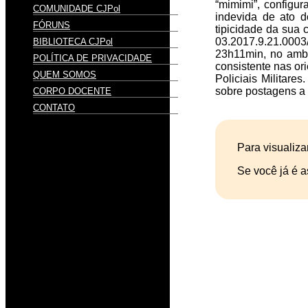
“mimimi”, configur
COMUNIDADE CJPol
indevida de ato d
FÓRUNS
tipicidade da sua 
03.2017.9.21.0003
BIBLIOTECA CJPol
23h11min, no ambie
POLÍTICA DE PRIVACIDADE
consistente nas or
QUEM SOMOS
Policiais Militare
sobre postagens a
CORPO DOCENTE
CONTATO
Para visualiza
Se você já é a