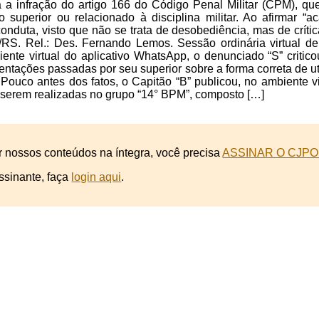
a a infração do artigo 166 do Código Penal Militar (CPM), que
o superior ou relacionado à disciplina militar. Ao afirmar 
conduta, visto que não se trata de desobediência, mas de crít
/RS. Rel.: Des. Fernando Lemos. Sessão ordinária virtual de
nte virtual do aplicativo WhatsApp, o denunciado “S” criticou
ientações passadas por seu superior sobre a forma correta de uti
s. Pouco antes dos fatos, o Capitão “B” publicou, no ambiente v
 serem realizadas no grupo “14° BPM”, composto […]
r nossos conteúdos na íntegra, você precisa
ASSINAR O CJPO
ssinante, faça
login aqui
.