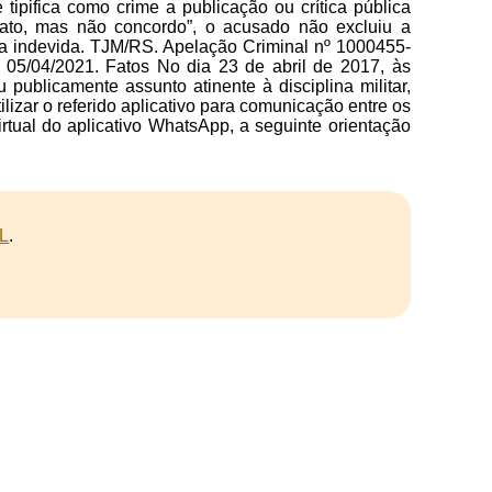
 tipifica como crime a publicação ou crítica pública
“acato, mas não concordo”, o acusado não excluiu a
ica indevida. TJM/RS. Apelação Criminal nº 1000455-
 05/04/2021. Fatos No dia 23 de abril de 2017, às
 publicamente assunto atinente à disciplina militar,
lizar o referido aplicativo para comunicação entre os
irtual do aplicativo WhatsApp, a seguinte orientação
L
.