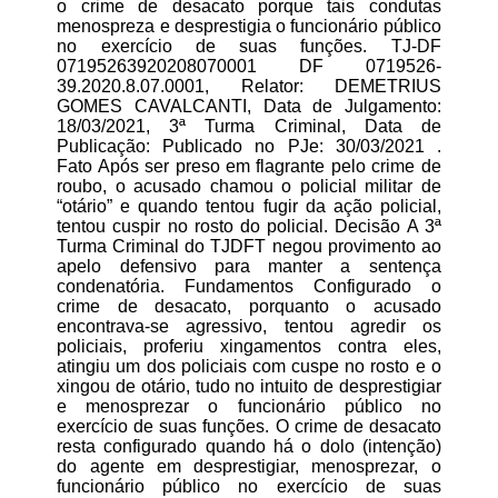
o crime de desacato porque tais condutas
menospreza e desprestigia o funcionário público
no exercício de suas funções. TJ-DF
07195263920208070001 DF 0719526-
39.2020.8.07.0001, Relator: DEMETRIUS
GOMES CAVALCANTI, Data de Julgamento:
18/03/2021, 3ª Turma Criminal, Data de
Publicação: Publicado no PJe: 30/03/2021 .
Fato Após ser preso em flagrante pelo crime de
roubo, o acusado chamou o policial militar de
“otário” e quando tentou fugir da ação policial,
tentou cuspir no rosto do policial. Decisão A 3ª
Turma Criminal do TJDFT negou provimento ao
apelo defensivo para manter a sentença
condenatória. Fundamentos Configurado o
crime de desacato, porquanto o acusado
encontrava-se agressivo, tentou agredir os
policiais, proferiu xingamentos contra eles,
atingiu um dos policiais com cuspe no rosto e o
xingou de otário, tudo no intuito de desprestigiar
e menosprezar o funcionário público no
exercício de suas funções. O crime de desacato
resta configurado quando há o dolo (intenção)
do agente em desprestigiar, menosprezar, o
funcionário público no exercício de suas