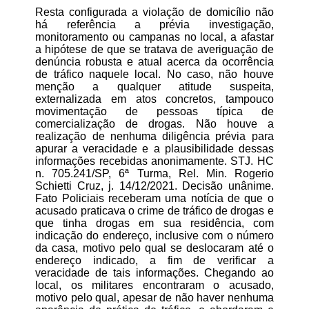
Resta configurada a violação de domicílio não
há referência a prévia investigação,
monitoramento ou campanas no local, a afastar
a hipótese de que se tratava de averiguação de
denúncia robusta e atual acerca da ocorrência
de tráfico naquele local. No caso, não houve
menção a qualquer atitude suspeita,
externalizada em atos concretos, tampouco
movimentação de pessoas típica de
comercialização de drogas. Não houve a
realização de nenhuma diligência prévia para
apurar a veracidade e a plausibilidade dessas
informações recebidas anonimamente. STJ. HC
n. 705.241/SP, 6ª Turma, Rel. Min. Rogerio
Schietti Cruz, j. 14/12/2021. Decisão unânime.
Fato Policiais receberam uma notícia de que o
acusado praticava o crime de tráfico de drogas e
que tinha drogas em sua residência, com
indicação do endereço, inclusive com o número
da casa, motivo pelo qual se deslocaram até o
endereço indicado, a fim de verificar a
veracidade de tais informações. Chegando ao
local, os militares encontraram o acusado,
motivo pelo qual, apesar de não haver nenhuma