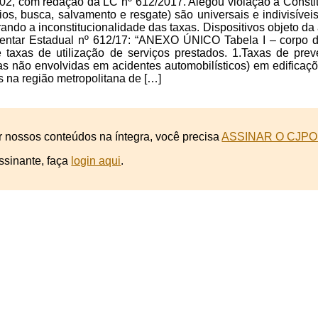
02, com redação da LC nº 612/2017. Alegou violação à Consti
os, busca, salvamento e resgate) são universais e indivisívei
ando a inconstitucionalidade das taxas. Dispositivos objeto d
ntar Estadual nº 612/17: “ANEXO ÚNICO Tabela I – corpo de
e taxas de utilização de serviços prestados. 1.Taxas de p
as não envolvidas em acidentes automobilísticos) em edificaç
s na região metropolitana de […]
r nossos conteúdos na íntegra, você precisa
ASSINAR O CJPO
ssinante, faça
login aqui
.