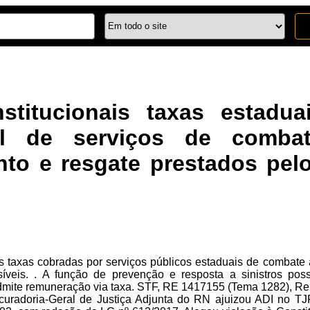
stitucionais taxas estadu
al de serviços de combat
nto e resgate prestados pel
s taxas cobradas por serviços públicos estaduais de combate
isíveis. . A função de prevenção e resposta a sinistros po
admite remuneração via taxa. STF, RE 1417155 (Tema 1282), Rel. 
curadoria-Geral de Justiça Adjunta do RN ajuizou ADI no T