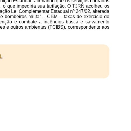
tuição Estadual, afirmando que os serviços cobrados
s, o que impediria sua tarifação. O TJRN acolheu os
a ação Lei Complementar Estadual nº 247/02, alterada
 bombeiros militar – CBM – taxas de exercicio do
revenção e combate a incêndios busca e salvamento
ões e outros ambientes (TCIBS), correspondente aos
L
.