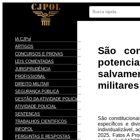
IA CJPol
ARTIGOS
São con
CONCURSOS E PROVAS
potenci
LEIS COMENTADAS
JURISPRUDÊNCIA
salvame
PROFISSIONAL
militares
DIREITO MILITAR
SEGURANÇA PÚBLICA
GESTÃO DA ATIVIDADE POLICIAL
ATIVIDADE POLICIAL
SENTENÇAS
São constitucionai
TRABALHOS CIENTÍFICOS
específicos e div
INFOPOL
individualizável, 
2025. Fatos A Pro
PERGUNTAS E RESPOSTAS