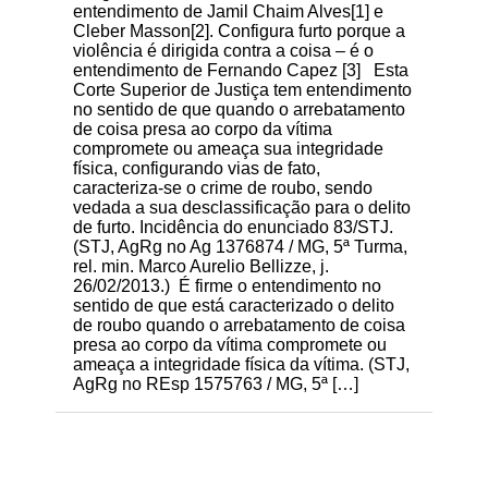
entendimento de Jamil Chaim Alves[1] e
Cleber Masson[2]. Configura furto porque a
violência é dirigida contra a coisa – é o
entendimento de Fernando Capez [3] Esta
Corte Superior de Justiça tem entendimento
no sentido de que quando o arrebatamento
de coisa presa ao corpo da vítima
compromete ou ameaça sua integridade
física, configurando vias de fato,
caracteriza-se o crime de roubo, sendo
vedada a sua desclassificação para o delito
de furto. Incidência do enunciado 83/STJ.
(STJ, AgRg no Ag 1376874 / MG, 5ª Turma,
rel. min. Marco Aurelio Bellizze, j.
26/02/2013.) É firme o entendimento no
sentido de que está caracterizado o delito
de roubo quando o arrebatamento de coisa
presa ao corpo da vítima compromete ou
ameaça a integridade física da vítima. (STJ,
AgRg no REsp 1575763 / MG, 5ª […]