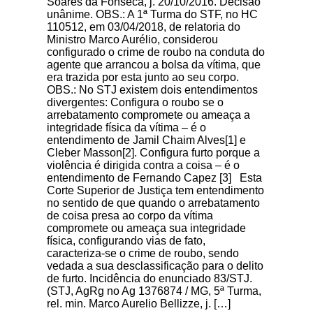
Soares da Fonseca, j. 20/10/2016. Decisão
unânime. OBS.: A 1ª Turma do STF, no HC
110512, em 03/04/2018, de relatoria do
Ministro Marco Aurélio, considerou
configurado o crime de roubo na conduta do
agente que arrancou a bolsa da vítima, que
era trazida por esta junto ao seu corpo.
OBS.: No STJ existem dois entendimentos
divergentes: Configura o roubo se o
arrebatamento compromete ou ameaça a
integridade física da vítima – é o
entendimento de Jamil Chaim Alves[1] e
Cleber Masson[2]. Configura furto porque a
violência é dirigida contra a coisa – é o
entendimento de Fernando Capez [3] Esta
Corte Superior de Justiça tem entendimento
no sentido de que quando o arrebatamento
de coisa presa ao corpo da vítima
compromete ou ameaça sua integridade
física, configurando vias de fato,
caracteriza-se o crime de roubo, sendo
vedada a sua desclassificação para o delito
de furto. Incidência do enunciado 83/STJ.
(STJ, AgRg no Ag 1376874 / MG, 5ª Turma,
rel. min. Marco Aurelio Bellizze, j. […]