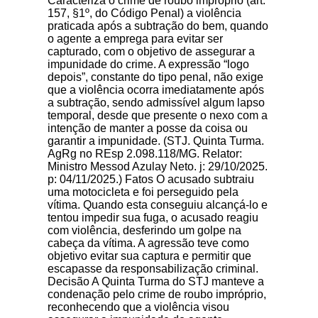
Caracteriza o crime de roubo impróprio (art.
157, §1º, do Código Penal) a violência
praticada após a subtração do bem, quando
o agente a emprega para evitar ser
capturado, com o objetivo de assegurar a
impunidade do crime. A expressão “logo
depois”, constante do tipo penal, não exige
que a violência ocorra imediatamente após
a subtração, sendo admissível algum lapso
temporal, desde que presente o nexo com a
intenção de manter a posse da coisa ou
garantir a impunidade. (STJ. Quinta Turma.
AgRg no REsp 2.098.118/MG. Relator:
Ministro Messod Azulay Neto. j: 29/10/2025.
p: 04/11/2025.) Fatos O acusado subtraiu
uma motocicleta e foi perseguido pela
vítima. Quando esta conseguiu alcançá-lo e
tentou impedir sua fuga, o acusado reagiu
com violência, desferindo um golpe na
cabeça da vítima. A agressão teve como
objetivo evitar sua captura e permitir que
escapasse da responsabilização criminal.
Decisão A Quinta Turma do STJ manteve a
condenação pelo crime de roubo impróprio,
reconhecendo que a violência visou