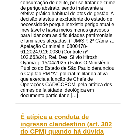
consumação do delito, por se tratar de crime
de perigo abstrato, sendo irrelevante a
efetiva prática habitual de atos de gestão. A
decisão afastou a excludente do estado de
necessidade porque inexistia perigo atual e
inevitável e havia meios menos gravosos
para lidar com as dificuldades patrimoniais
e familiares alegadas. (TJM/SP. 2ª Câmara.
Apelação Criminal n. 0800478-
61.2024.9.26.0030 (Controle nº
102.663/24). Rel. Des. Silvio Hiroshi
Oyama. j: 15/04/2025.) Fatos O Ministério
Público do Estado de São Paulo denunciou
o Capitão PM “A”, policial militar da ativa
que exercia a função de Chefe de
Operações CAD/COPOM, pela prática dos
crimes de falsidade ideológica em
documento particular e […]
É atípica a conduta de
ingresso clandestino (art. 302
do CPM) quando há dúvida