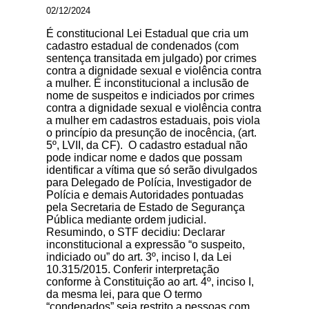
02/12/2024
É constitucional Lei Estadual que cria um
cadastro estadual de condenados (com
sentença transitada em julgado) por crimes
contra a dignidade sexual e violência contra
a mulher. É inconstitucional a inclusão de
nome de suspeitos e indiciados por crimes
contra a dignidade sexual e violência contra
a mulher em cadastros estaduais, pois viola
o princípio da presunção de inocência, (art.
5º, LVII, da CF). O cadastro estadual não
pode indicar nome e dados que possam
identificar a vítima que só serão divulgados
para Delegado de Polícia, Investigador de
Polícia e demais Autoridades pontuadas
pela Secretaria de Estado de Segurança
Pública mediante ordem judicial.
Resumindo, o STF decidiu: Declarar
inconstitucional a expressão “o suspeito,
indiciado ou” do art. 3º, inciso I, da Lei
10.315/2015. Conferir interpretação
conforme à Constituição ao art. 4º, inciso I,
da mesma lei, para que O termo
“condenados” seja restrito a pessoas com