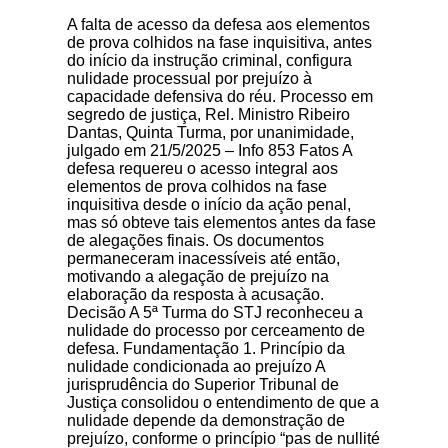
A falta de acesso da defesa aos elementos
de prova colhidos na fase inquisitiva, antes
do início da instrução criminal, configura
nulidade processual por prejuízo à
capacidade defensiva do réu. Processo em
segredo de justiça, Rel. Ministro Ribeiro
Dantas, Quinta Turma, por unanimidade,
julgado em 21/5/2025 – Info 853 Fatos A
defesa requereu o acesso integral aos
elementos de prova colhidos na fase
inquisitiva desde o início da ação penal,
mas só obteve tais elementos antes da fase
de alegações finais. Os documentos
permaneceram inacessíveis até então,
motivando a alegação de prejuízo na
elaboração da resposta à acusação.
Decisão A 5ª Turma do STJ reconheceu a
nulidade do processo por cerceamento de
defesa. Fundamentação 1. Princípio da
nulidade condicionada ao prejuízo A
jurisprudência do Superior Tribunal de
Justiça consolidou o entendimento de que a
nulidade depende da demonstração de
prejuízo, conforme o princípio “pas de nullité