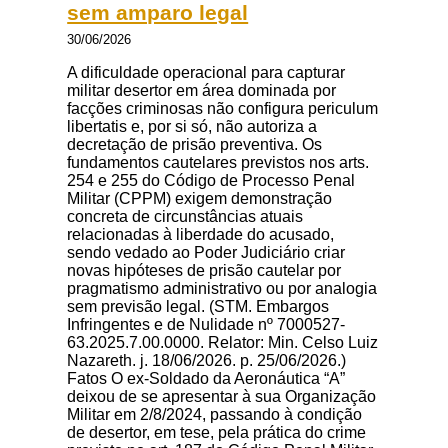
sem amparo legal
30/06/2026
A dificuldade operacional para capturar
militar desertor em área dominada por
facções criminosas não configura periculum
libertatis e, por si só, não autoriza a
decretação de prisão preventiva. Os
fundamentos cautelares previstos nos arts.
254 e 255 do Código de Processo Penal
Militar (CPPM) exigem demonstração
concreta de circunstâncias atuais
relacionadas à liberdade do acusado,
sendo vedado ao Poder Judiciário criar
novas hipóteses de prisão cautelar por
pragmatismo administrativo ou por analogia
sem previsão legal. (STM. Embargos
Infringentes e de Nulidade nº 7000527-
63.2025.7.00.0000. Relator: Min. Celso Luiz
Nazareth. j. 18/06/2026. p. 25/06/2026.)
Fatos O ex-Soldado da Aeronáutica “A”
deixou de se apresentar à sua Organização
Militar em 2/8/2024, passando à condição
de desertor, em tese, pela prática do crime