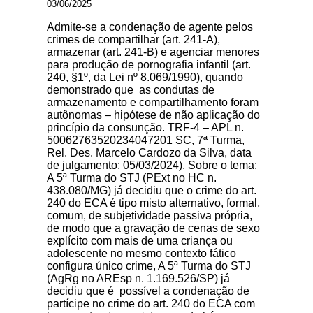
03/06/2025
Admite-se a condenação de agente pelos
crimes de compartilhar (art. 241-A),
armazenar (art. 241-B) e agenciar menores
para produção de pornografia infantil (art.
240, §1º, da Lei nº 8.069/1990), quando
demonstrado que as condutas de
armazenamento e compartilhamento foram
autônomas – hipótese de não aplicação do
princípio da consunção. TRF-4 – APL n.
50062763520234047201 SC, 7ª Turma,
Rel. Des. Marcelo Cardozo da Silva, data
de julgamento: 05/03/2024). Sobre o tema:
A 5ª Turma do STJ (PExt no HC n.
438.080/MG) já decidiu que o crime do art.
240 do ECA é tipo misto alternativo, formal,
comum, de subjetividade passiva própria,
de modo que a gravação de cenas de sexo
explícito com mais de uma criança ou
adolescente no mesmo contexto fático
configura único crime, A 5ª Turma do STJ
(AgRg no AREsp n. 1.169.526/SP) já
decidiu que é possível a condenação de
partícipe no crime do art. 240 do ECA com