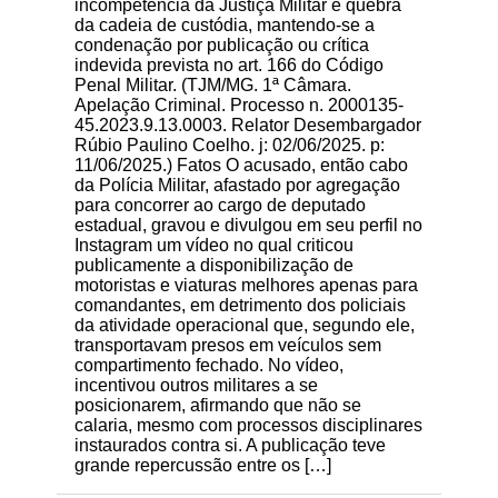
incompetência da Justiça Militar e quebra
da cadeia de custódia, mantendo-se a
condenação por publicação ou crítica
indevida prevista no art. 166 do Código
Penal Militar. (TJM/MG. 1ª Câmara.
Apelação Criminal. Processo n. 2000135-
45.2023.9.13.0003. Relator Desembargador
Rúbio Paulino Coelho. j: 02/06/2025. p:
11/06/2025.) Fatos O acusado, então cabo
da Polícia Militar, afastado por agregação
para concorrer ao cargo de deputado
estadual, gravou e divulgou em seu perfil no
Instagram um vídeo no qual criticou
publicamente a disponibilização de
motoristas e viaturas melhores apenas para
comandantes, em detrimento dos policiais
da atividade operacional que, segundo ele,
transportavam presos em veículos sem
compartimento fechado. No vídeo,
incentivou outros militares a se
posicionarem, afirmando que não se
calaria, mesmo com processos disciplinares
instaurados contra si. A publicação teve
grande repercussão entre os […]