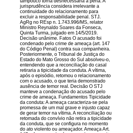
tampouco torna desnecessária a pena. A
jurisprudência considera irrelevante a
continuidade do relacionamento para
excluir a responsabilidade penal. STJ.
AgRg no REsp n. 1.743.996/MS, relator
Ministro Reynaldo Soares da Fonseca,
Quinta Turma, julgado em 14/5/2019.
Decisão unânime. Fatos O acusado foi
condenado pelo crime de ameaça (art. 147
do Código Penal) contra sua companheira.
Posteriormente, o Tribunal de Justiça do
Estado do Mato Grosso do Sul absolveu-o,
entendendo que a reconciliação do casal
retiraria a tipicidade da conduta. A vítima,
após o episódio, retomou o relacionamento
com o acusado, o que teria demonstrado
ausência de temor real. Decisão O STJ
manteve a condenação do acusado pelo
crime de ameaça. Fundamentos Tipicidade
da conduta: A ameaça caracteriza-se pela
promessa de um mal grave e injusto capaz
de gerar temor na vítima. A reconciliação ou
retomada do convívio não retira a tipicidade
da conduta, que se configura no momento
do ato violento ou ameaçador. Ameaça Art.