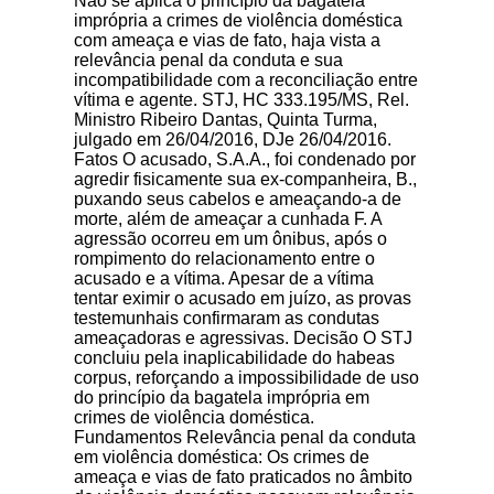
Não se aplica o princípio da bagatela
imprópria a crimes de violência doméstica
com ameaça e vias de fato, haja vista a
relevância penal da conduta e sua
incompatibilidade com a reconciliação entre
vítima e agente. STJ, HC 333.195/MS, Rel.
Ministro Ribeiro Dantas, Quinta Turma,
julgado em 26/04/2016, DJe 26/04/2016.
Fatos O acusado, S.A.A., foi condenado por
agredir fisicamente sua ex-companheira, B.,
puxando seus cabelos e ameaçando-a de
morte, além de ameaçar a cunhada F. A
agressão ocorreu em um ônibus, após o
rompimento do relacionamento entre o
acusado e a vítima. Apesar de a vítima
tentar eximir o acusado em juízo, as provas
testemunhais confirmaram as condutas
ameaçadoras e agressivas. Decisão O STJ
concluiu pela inaplicabilidade do habeas
corpus, reforçando a impossibilidade de uso
do princípio da bagatela imprópria em
crimes de violência doméstica.
Fundamentos Relevância penal da conduta
em violência doméstica: Os crimes de
ameaça e vias de fato praticados no âmbito