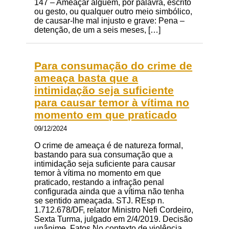
147 – Ameaçar alguém, por palavra, escrito
ou gesto, ou qualquer outro meio simbólico,
de causar-lhe mal injusto e grave: Pena –
detenção, de um a seis meses, […]
Para consumação do crime de
ameaça basta que a
intimidação seja suficiente
para causar temor à vítima no
momento em que praticado
09/12/2024
O crime de ameaça é de natureza formal,
bastando para sua consumação que a
intimidação seja suficiente para causar
temor à vítima no momento em que
praticado, restando a infração penal
configurada ainda que a vítima não tenha
se sentido ameaçada. STJ. REsp n.
1.712.678/DF, relator Ministro Nefi Cordeiro,
Sexta Turma, julgado em 2/4/2019. Decisão
unânime. Fatos No contexto de violência