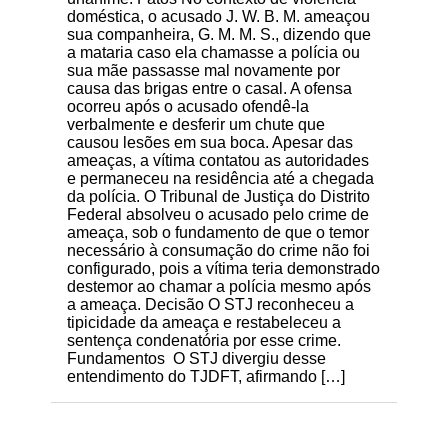
doméstica, o acusado J. W. B. M. ameaçou
sua companheira, G. M. M. S., dizendo que
a mataria caso ela chamasse a polícia ou
sua mãe passasse mal novamente por
causa das brigas entre o casal. A ofensa
ocorreu após o acusado ofendê-la
verbalmente e desferir um chute que
causou lesões em sua boca. Apesar das
ameaças, a vítima contatou as autoridades
e permaneceu na residência até a chegada
da polícia. O Tribunal de Justiça do Distrito
Federal absolveu o acusado pelo crime de
ameaça, sob o fundamento de que o temor
necessário à consumação do crime não foi
configurado, pois a vítima teria demonstrado
destemor ao chamar a polícia mesmo após
a ameaça. Decisão O STJ reconheceu a
tipicidade da ameaça e restabeleceu a
sentença condenatória por esse crime.
Fundamentos O STJ divergiu desse
entendimento do TJDFT, afirmando […]