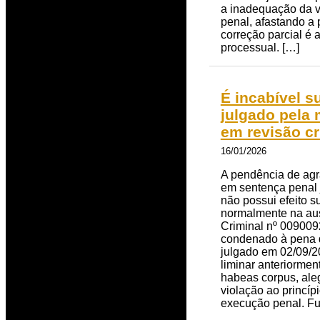
a inadequação da v
penal, afastando a
correção parcial é 
processual. […]
É incabível 
julgado pela 
em revisão cr
16/01/2026
A pendência de agr
em sentença penal j
não possui efeito s
normalmente na aus
Criminal nº 0090092
condenado à pena de
julgado em 02/09/20
liminar anteriorme
habeas corpus, ale
violação ao princí
execução penal. Fu