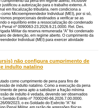
o cumprimento da pena em regime aberto, inclusive
ustificou a autorização para o trabalho externo. A
al em fiscalização tributária, nem condiciona a
o como Microempreendedor Individual (MEI), por si só,
ismos proporcionais destinados a verificar se as
ando o equilíbrio entre a ressocialização do condenado
o Penal nº 0090063-23.2026.9.21.0000. Rel. Des.
rigada Militar da reserva remunerada “A” foi condenado
m) ano de detenção, em regime aberto. O cumprimento da
eendedor Individual (MEI) para exercer atividade
ursis) não configura cumprimento de
e indulto natalino
putado como cumprimento de pena para fins de
ncessão de indulto natalino. Como a execução da pena
rimento de pena apto a satisfazer a fração mínima
ncessão de indulto é vedada, devendo ser observados
em Sentido Estrito nº 7000240-66.2026.7.00.0000.
 26/09/2023, o ex-Soldado do Exército “A” foi
igo Penal Militar, em razão de agressões físicas