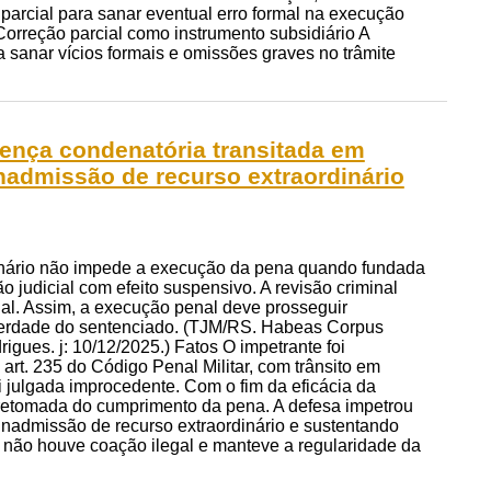
arcial para sanar eventual erro formal na execução
orreção parcial como instrumento subsidiário A
 sanar vícios formais e omissões graves no trâmite
ença condenatória transitada em
inadmissão de recurso extraordinário
rdinário não impede a execução da pena quando fundada
 judicial com efeito suspensivo. A revisão criminal
egal. Assim, a execução penal deve prosseguir
berdade do sentenciado. (TJM/RS. Habeas Corpus
gues. j: 10/12/2025.) Fatos O impetrante foi
rt. 235 do Código Penal Militar, com trânsito em
i julgada improcedente. Com o fim da eficácia da
 retomada do cumprimento da pena. A defesa impetrou
inadmissão de recurso extraordinário e sustentando
não houve coação ilegal e manteve a regularidade da