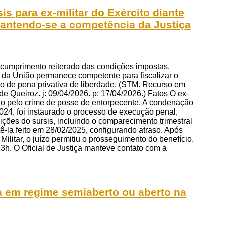
s para ex-militar do Exército diante
antendo-se a competência da Justiça
scumprimento reiterado das condições impostas,
r da União permanece competente para fiscalizar o
to de pena privativa de liberdade. (STM. Recurso em
de Queiroz. j: 09/04/2026. p: 17/04/2026.) Fatos O ex-
ão pelo crime de posse de entorpecente. A condenação
024, foi instaurado o processo de execução penal,
ções do sursis, incluindo o comparecimento trimestral
ê-la feito em 28/02/2025, configurando atraso. Após
Militar, o juízo permitiu o prosseguimento do benefício.
3h. O Oficial de Justiça manteve contato com a
na em regime semiaberto ou aberto na