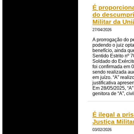
É proporciona
do descumpri
Militar da Uni
27/04/2026
A prorrogação do p
podendo o juiz opta
benefício, ainda qu
Sentido Estrito nº 
Soldado do Exércit
foi confirmada em 
sendo realizada aud
em juízo. “A” reali
justificativa apres
Em 28/05/2025, “A”
genitora de “A”, civi
É ilegal a pr
Justiça Milit
03/02/2026