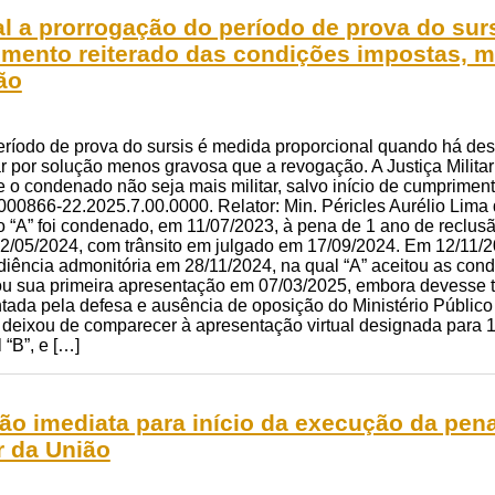
l a prorrogação do período de prova do sursi
mento reiterado das condições impostas, m
ão
eríodo de prova do sursis é medida proporcional quando há de
r por solução menos gravosa que a revogação. A Justiça Milita
e o condenado não seja mais militar, salvo início de cumprimen
7000866-22.2025.7.00.0000. Relator: Min. Péricles Aurélio Lima 
o “A” foi condenado, em 11/07/2023, à pena de 1 ano de reclus
02/05/2024, com trânsito em julgado em 17/09/2024. Em 12/11/2
iência admonitória em 28/11/2024, na qual “A” aceitou as condi
zou sua primeira apresentação em 07/03/2025, embora devesse t
entada pela defesa e ausência de oposição do Ministério Público 
 deixou de comparecer à apresentação virtual designada para 1
l “B”, e […]
isão imediata para início da execução da pe
ar da União