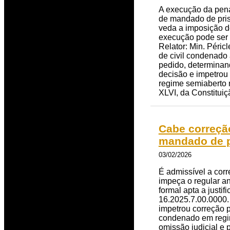
A execução da pena
de mandado de pris
veda a imposição d
execução pode ser 
Relator: Min. Péricl
de civil condenado 
pedido, determinan
decisão e impetrou
regime semiaberto n
XLVI, da Constituiç
Cabe correção
mandado de p
03/02/2026
É admissível a corr
impeça o regular a
formal apta a justi
16.2025.7.00.0000. 
impetrou correção p
condenado em regim
omissão judicial e 