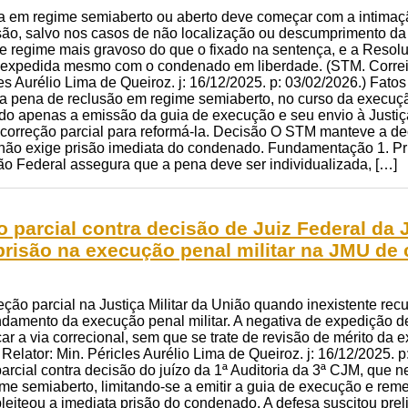
 em regime semiaberto ou aberto deve começar com a intimaçã
ão, salvo nos casos de não localização ou descumprimento da o
e regime mais gravoso do que o fixado na sentença, e a Reso
expedida mesmo com o condenado em liberdade. (STM. Correiçã
es Aurélio Lima de Queiroz. j: 16/12/2025. p: 03/02/2026.) Fatos 
a pena de reclusão em regime semiaberto, no curso da execução
do apenas a emissão da guia de execução e seu envio à Justiç
 correção parcial para reformá-la. Decisão O STM manteve a de
ão exige prisão imediata do condenado. Fundamentação 1. Princ
ão Federal assegura que a pena deve ser individualizada, […]
 parcial contra decisão de Juiz Federal da 
risão na execução penal militar na JMU de
eção parcial na Justiça Militar da União quando inexistente recu
ndamento da execução penal militar. A negativa de expedição d
ficar a via correcional, sem que se trate de revisão de mérito da
Relator: Min. Péricles Aurélio Lima de Queiroz. j: 16/12/2025. p:
arcial contra decisão do juízo da 1ª Auditoria da 3ª CJM, que 
e semiaberto, limitando-se a emitir a guia de execução e reme
pleiteou a imediata prisão do condenado. A defesa suscitou pr