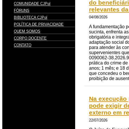
do beneficiár
COMUNIDADE CJPol
relevantes da
FÓRUNS
04/08/2026
BIBLIOTECA CJPol
POLÍTICA DE PRIVACIDADE
A fundamentação per
QUEM SOMOS
sucinta, enfrenta a
obrigatória e integ
CORPO DOCENTE
adaptação social do
CONTATO
para atender às con
supervenientes que
0090062-38.2026.9.2
prática do crime de 
anos; 1 mês; e 18 d
que concedeu o bene
proibição de ausent
Na execução p
pode exigir d
externo em r
22/07/2026