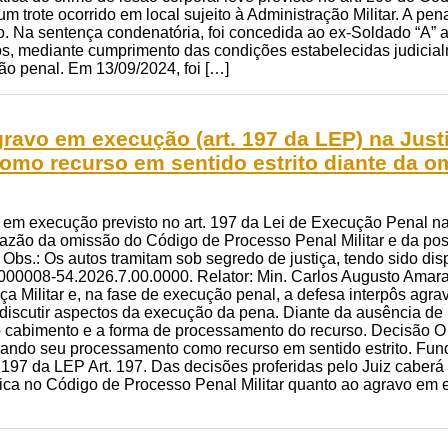
um trote ocorrido em local sujeito à Administração Militar. A pe
to. Na sentença condenatória, foi concedida ao ex-Soldado “A”
os, mediante cumprimento das condições estabelecidas judicial
ão penal. Em 13/09/2024, foi […]
gravo em execução (art. 197 da LEP) na Justi
omo recurso em sentido estrito diante da 
 em execução previsto no art. 197 da Lei de Execução Penal na
 razão da omissão do Código de Processo Penal Militar e da poss
Obs.: Os autos tramitam sob segredo de justiça, tendo sido d
7000008-54.2026.7.00.0000. Relator: Min. Carlos Augusto Amaral 
ça Militar e, na fase de execução penal, a defesa interpôs a
discutir aspectos da execução da pena. Diante da ausência de
se o cabimento e a forma de processamento do recurso. Decisã
ando seu processamento como recurso em sentido estrito. F
rt. 197 da LEP Art. 197. Das decisões proferidas pelo Juiz caber
ica no Código de Processo Penal Militar quanto ao agravo em e