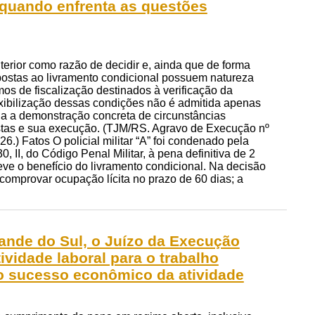
m quando enfrenta as questões
erior como razão de decidir e, ainda que de forma
mpostas ao livramento condicional possuem natureza
mos de fiscalização destinados à verificação da
exibilização dessas condições não é admitida apenas
ada a demonstração concreta de circunstâncias
ostas e sua execução. (TJM/RS. Agravo de Execução nº
.) Fatos O policial militar “A” foi condenado pela
0, II, do Código Penal Militar, à pena definitiva de 2
eve o benefício do livramento condicional. Na decisão
comprovar ocupação lícita no prazo de 60 dias; a
rande do Sul, o Juízo da Execução
tividade laboral para o trabalho
ao sucesso econômico da atividade