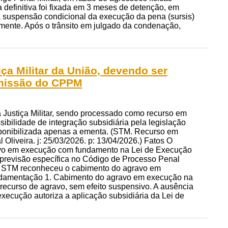
na definitiva foi fixada em 3 meses de detenção, em
 a suspensão condicional da execução da pena (sursis)
mente. Após o trânsito em julgado da condenação,
ça Militar da União, devendo ser
omissão do CPPM
 Justiça Militar, sendo processado como recurso em
ibilidade de integração subsidiária pela legislação
isponibilizada apenas a ementa. (STM. Recurso em
Oliveira. j: 25/03/2026. p: 13/04/2026.) Fatos O
gravo em execução com fundamento na Lei de Execução
 previsão específica no Código de Processo Penal
o O STM reconheceu o cabimento do agravo em
undamentação 1. Cabimento do agravo em execução na
á recurso de agravo, sem efeito suspensivo. A ausência
xecução autoriza a aplicação subsidiária da Lei de