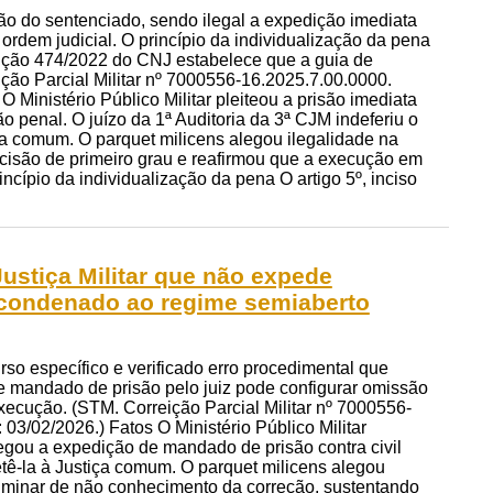
o do sentenciado, sendo ilegal a expedição imediata
rdem judicial. O princípio da individualização da pena
lução 474/2022 do CNJ estabelece que a guia de
o Parcial Militar nº 7000556-16.2025.7.00.0000.
O Ministério Público Militar pleiteou a prisão imediata
 penal. O juízo da 1ª Auditoria da 3ª CJM indeferiu o
a comum. O parquet milicens alegou ilegalidade na
cisão de primeiro grau e reafirmou que a execução em
ípio da individualização da pena O artigo 5º, inciso
Justiça Militar que não expede
 condenado ao regime semiaberto
rso específico e verificado erro procedimental que
e mandado de prisão pelo juiz pode configurar omissão
 execução. (STM. Correição Parcial Militar nº 7000556-
 03/02/2026.) Fatos O Ministério Público Militar
negou a expedição de mandado de prisão contra civil
tê-la à Justiça comum. O parquet milicens alegou
eliminar de não conhecimento da correção, sustentando