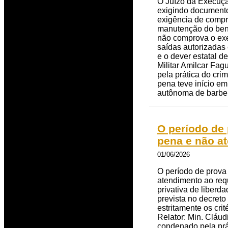
O Juízo da Execuçã
exigindo documentos
exigência de compro
manutenção do benef
não comprova o exer
saídas autorizadas 
e o dever estatal 
Militar Amilcar Fag
pela prática do cri
pena teve início e
autônoma de barbei
O período de
pena e não at
01/06/2026
O período de prova
atendimento ao req
privativa de liberd
prevista no decreto
estritamente os cri
Relator: Min. Cláud
condenado pela prát