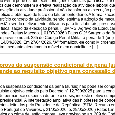
o Penal pode estabelecer condições especiais para fiscalizar 
 que demonstrem a efetiva realização da atividade laboral que j
vação da atividade profissional não transforma a execução pen
ício à obtenção de lucro ou faturamento diário. A formalizaçã
cício concreto da atividade, sendo legítima a adoção de mecan
estão sendo efetivamente utilizadas para fins laborais, preserv
de fiscalização da execução penal. (TJM/RS. Agravo de Execuçã
undes Freitas Macedo. j. 01/07/2026.) Fatos O 2º Sargento da B
me previsto no art. 235 do Código Penal Militar à pena de 1 (u
m 14/04/2026. Em 27/04/2026, “A” formalizou-se como Microempr
ro; mediante atendimento móvel e em domicílio; e […]
 prova da suspensão condicional da pena (s
ende ao requisito objetivo para concessão d
 da suspensão condicional da pena (sursis) não pode ser com
uisito objetivo exigido pelo Decreto nº 12.790/2025 para a co
ade permanece suspensa durante o sursis, inexiste efetivo cump
 presidencial. A interpretação ampliativa das hipóteses de co
térios definidos pelo Presidente da República. (STM. Recurso 
io Portugal de Viveiros. j. 21/05/2026. p. 29/05/2026.) Fatos Em
ica do crime de lesão corporal leve previsto no art. 209 do Cód