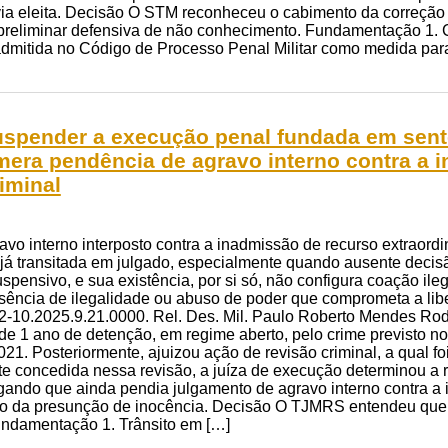
ia eleita. Decisão O STM reconheceu o cabimento da correção p
 preliminar defensiva de não conhecimento. Fundamentação 1. C
admitida no Código de Processo Penal Militar como medida para
suspender a execução penal fundada em sent
mera pendência de agravo interno contra a 
iminal
avo interno interposto contra a inadmissão de recurso extrao
á transitada em julgado, especialmente quando ausente decisão
uspensivo, e sua existência, por si só, não configura coação il
ência de ilegalidade ou abuso de poder que comprometa a li
-10.2025.9.21.0000. Rel. Des. Mil. Paulo Roberto Mendes Rodri
 1 ano de detenção, em regime aberto, pelo crime previsto no a
21. Posteriormente, ajuizou ação de revisão criminal, a qual fo
nte concedida nessa revisão, a juíza de execução determinou a
gando que ainda pendia julgamento de agravo interno contra a 
pio da presunção de inocência. Decisão O TJMRS entendeu que 
ndamentação 1. Trânsito em […]