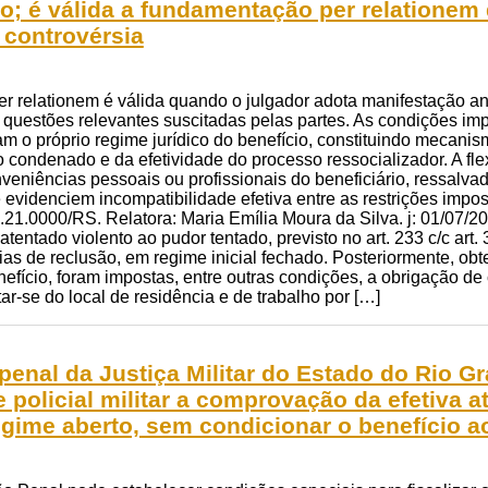
io; é válida a fundamentação per relatione
 controvérsia
 relationem é válida quando o julgador adota manifestação ant
s questões relevantes suscitadas pelas partes. As condições i
ram o próprio regime jurídico do benefício, constituindo mecanis
 condenado e da efetividade do processo ressocializador. A fl
veniências pessoais ou profissionais do beneficiário, ressalv
 evidenciem incompatibilidade efetiva entre as restrições imp
1.0000/RS. Relatora: Maria Emília Moura da Silva. j: 01/07/2026
atentado violento ao pudor tentado, previsto no art. 233 c/c art. 3
ias de reclusão, em regime inicial fechado. Posteriormente, obt
fício, foram impostas, entre outras condições, a obrigação de 
ar-se do local de residência e de trabalho por […]
enal da Justiça Militar do Estado do Rio G
e policial militar a comprovação da efetiva a
egime aberto, sem condicionar o benefício 