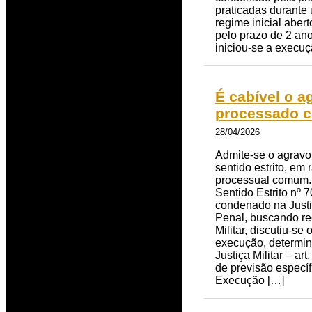
praticadas durante 
regime inicial aber
pelo prazo de 2 an
iniciou-se a execuç
É cabível o a
processado c
28/04/2026
Admite-se o agravo
sentido estrito, em
processual comum. 
Sentido Estrito nº 
condenado na Justi
Penal, buscando re
Militar, discutiu-
execução, determin
Justiça Militar – a
de previsão específ
Execução […]