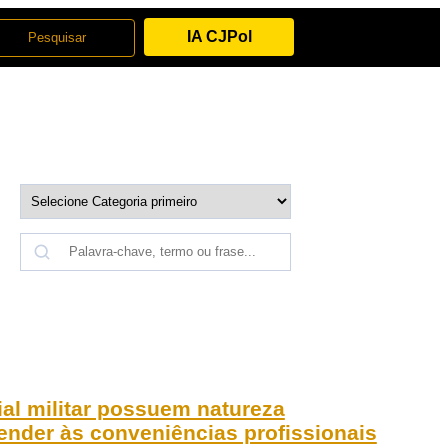
IA CJPol
ial militar possuem natureza
tender às conveniências profissionais