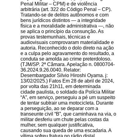
Penal Militar – CPM) e de violência
arbitrária (art. 322 do Código Penal – CP).
Tratando-se de delitos autônomos e com
bens jurídicos distintos — a integridade
física e a moralidade administrativa —, não
se aplica o princípio da consunção. As
provas testemunhais, técnicas e
audiovisuais comprovaram materialidade e
autoria. Reconhecido o dolo direto na ação
e a culpa pelo agravamento do resultado, a
conduta se amolda ao crime preterdoloso.
(TJM/SP. 2ª Câmara. Apelação n. 0800704-
36.2024.9.26.0040. Relator:
Desembargador Silvio Hiroshi Oyama. j:
13/02/2025.) Fatos Em 28 de abril de 2024,
por volta das 21h11, em determinada
cidade paulista, o soldado da Polícia Militar
“A”, em serviço, perseguiu a pé um suspeito
de tentar subtrair uma motocicleta. Durante
a perseguição, ao se deparar com a
transeunte civil “B”, que caminhava na via, o
militar desferiu um chute pelas costas da
mulher, sem qualquer justificativa,
causando sua queda de uma escadaria. A
vítima sofreu fratura no rádio distal