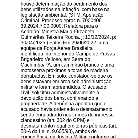
houve determinação do perdimento dos
bens utilizados na infração, com base na
legislação ambiental. (STM. Apelação
Criminal. Processo eproc n. 7000408-
39.2024.7.00.0000. Relatora para o
Acórdão: Ministra Maria Elizabeth
Guimarães Teixeira Rocha. j: 12/12/2024. p:
30/04/2025.) Fatos Em 29/06/2022, uma
equipe da Força Aérea Brasileira
identificou, no interior do Campo de Provas
Brigadeiro Velloso, em Serra do
Cachimbo/PA, um caminhão branco e uma
motosserra próximos a toras de madeira
derrubadas. Em solo, constatou-se que os
bens estavam em área sob administração
militar e foram apreendidos. O acusado,
civil, solicitou administrativamente a
devolução dos bens, confirmando a
propriedade. A denúncia apontou que o
acusado havia ordenado o desmatamento,
sendo enquadrado nos crimes de ingresso
clandestino (art. 302 do CPM) e
desmatamento ilegal em terras públicas (art.
50-A da Lei n. 9.605/98), ambos de
competência da Justiça Militar, conforme art.