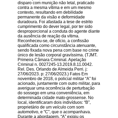
disparo com munição não letal, praticado
contra a mesma vítima e em um mesmo
contexto, resultando em debilidade
permanente da visão e deformidade
duradoura. Foi afastada a tese de estrito
cumprimento do dever legal, por ter sido
desproporcional a conduta do agente diante
da ausência de reação da vítima.
Reconheceu-se, de ofício, a confissão
qualificada como circunstância atenuante,
sendo fixada nova pena com base no crime
único de lesão corporal gravíssima. (TJMT.
Primeira Câmara Criminal. Apelação
Criminal n. 0027245-13.2019.8.11.0042.
Rel. Des. Orlando de Almeida Perri. j:
27/06/2023. p: 27/06/2023.) Fatos Em
novembro de 2018, o policial militar “A” foi
acionado, juntamente com outro militar, para
averiguar uma ocorrência de perturbação
do sossego em uma conveniência, em
determinada cidade mato-grossense. No
local, identificaram dois indivíduos: “B”,
proprietário de um veículo com som
automotivo, e “C”, que o acompanhava.
Durante a abordagem, “A” exigiu os