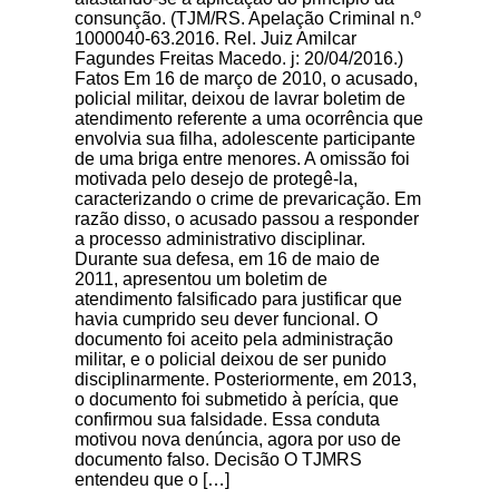
consunção. (TJM/RS. Apelação Criminal n.º
1000040-63.2016. Rel. Juiz Amilcar
Fagundes Freitas Macedo. j: 20/04/2016.)
Fatos Em 16 de março de 2010, o acusado,
policial militar, deixou de lavrar boletim de
atendimento referente a uma ocorrência que
envolvia sua filha, adolescente participante
de uma briga entre menores. A omissão foi
motivada pelo desejo de protegê-la,
caracterizando o crime de prevaricação. Em
razão disso, o acusado passou a responder
a processo administrativo disciplinar.
Durante sua defesa, em 16 de maio de
2011, apresentou um boletim de
atendimento falsificado para justificar que
havia cumprido seu dever funcional. O
documento foi aceito pela administração
militar, e o policial deixou de ser punido
disciplinarmente. Posteriormente, em 2013,
o documento foi submetido à perícia, que
confirmou sua falsidade. Essa conduta
motivou nova denúncia, agora por uso de
documento falso. Decisão O TJMRS
entendeu que o […]