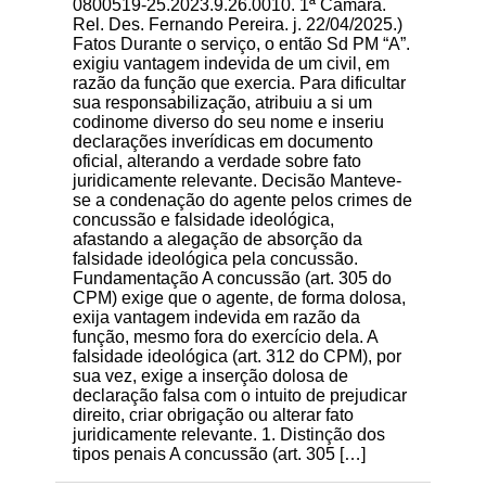
0800519-25.2023.9.26.0010. 1ª Câmara.
Rel. Des. Fernando Pereira. j. 22/04/2025.)
Fatos Durante o serviço, o então Sd PM “A”.
exigiu vantagem indevida de um civil, em
razão da função que exercia. Para dificultar
sua responsabilização, atribuiu a si um
codinome diverso do seu nome e inseriu
declarações inverídicas em documento
oficial, alterando a verdade sobre fato
juridicamente relevante. Decisão Manteve-
se a condenação do agente pelos crimes de
concussão e falsidade ideológica,
afastando a alegação de absorção da
falsidade ideológica pela concussão.
Fundamentação A concussão (art. 305 do
CPM) exige que o agente, de forma dolosa,
exija vantagem indevida em razão da
função, mesmo fora do exercício dela. A
falsidade ideológica (art. 312 do CPM), por
sua vez, exige a inserção dolosa de
declaração falsa com o intuito de prejudicar
direito, criar obrigação ou alterar fato
juridicamente relevante. 1. Distinção dos
tipos penais A concussão (art. 305 […]