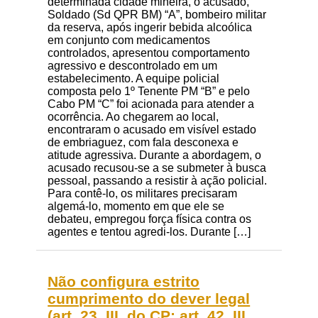
determinada cidade mineira, o acusado,
Soldado (Sd QPR BM) “A”, bombeiro militar
da reserva, após ingerir bebida alcoólica
em conjunto com medicamentos
controlados, apresentou comportamento
agressivo e descontrolado em um
estabelecimento. A equipe policial
composta pelo 1º Tenente PM “B” e pelo
Cabo PM “C” foi acionada para atender a
ocorrência. Ao chegarem ao local,
encontraram o acusado em visível estado
de embriaguez, com fala desconexa e
atitude agressiva. Durante a abordagem, o
acusado recusou-se a se submeter à busca
pessoal, passando a resistir à ação policial.
Para contê-lo, os militares precisaram
algemá-lo, momento em que ele se
debateu, empregou força física contra os
agentes e tentou agredi-los. Durante […]
Não configura estrito
cumprimento do dever legal
(art. 23, III, do CP; art. 42, III,