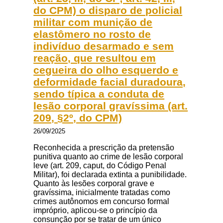
do CPM) o disparo de policial
militar com munição de
elastômero no rosto de
indivíduo desarmado e sem
reação, que resultou em
cegueira do olho esquerdo e
deformidade facial duradoura,
sendo típica a conduta de
lesão corporal gravíssima (art.
209, §2º, do CPM)
26/09/2025
Reconhecida a prescrição da pretensão
punitiva quanto ao crime de lesão corporal
leve (art. 209, caput, do Código Penal
Militar), foi declarada extinta a punibilidade.
Quanto às lesões corporal grave e
gravíssima, inicialmente tratadas como
crimes autônomos em concurso formal
impróprio, aplicou-se o princípio da
consunção por se tratar de um único