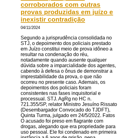
corroborados com outras
provas produzidas em juízo e
inexistir contradição
04/11/2024
Segundo a jurisprudência consolidada no
STJ, o depoimento dos policiais prestado
em Juízo constitui meio de prova idôneo a
resultar na condenação do réu,
notadamente quando ausente qualquer
dúvida sobre a imparcialidade dos agentes,
cabendo à defesa o ônus de demonstrar a
imprestabilidade da prova, o que não
ocorreu no presente caso. Ademais, os
depoimentos dos policiais foram
consistentes nas fases inquisitorial e
processual. STJ. AgRg no HC n.
721.355/SP, relator Ministro Jesuíno Rissato
(Desembargador Convocado do TJDFT),
Quinta Turma, julgado em 24/5/2022. Fatos
O acusado foi preso em flagrante com
drogas, alegando que era propriedade para
uso pessoal. Ele foi condenado em primeira
instância a 6 anos de prisão, pena