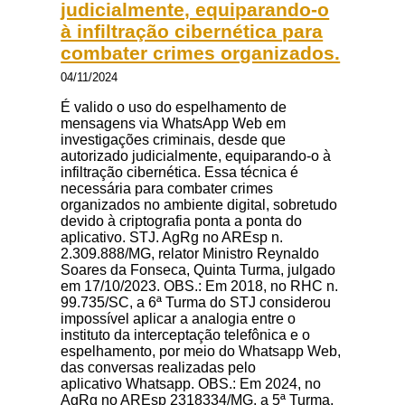
judicialmente, equiparando-o
à infiltração cibernética para
combater crimes organizados.
04/11/2024
É valido o uso do espelhamento de
mensagens via WhatsApp Web em
investigações criminais, desde que
autorizado judicialmente, equiparando-o à
infiltração cibernética. Essa técnica é
necessária para combater crimes
organizados no ambiente digital, sobretudo
devido à criptografia ponta a ponta do
aplicativo. STJ. AgRg no AREsp n.
2.309.888/MG, relator Ministro Reynaldo
Soares da Fonseca, Quinta Turma, julgado
em 17/10/2023. OBS.: Em 2018, no RHC n.
99.735/SC, a 6ª Turma do STJ considerou
impossível aplicar a analogia entre o
instituto da interceptação telefônica e o
espelhamento, por meio do Whatsapp Web,
das conversas realizadas pelo
aplicativo Whatsapp. OBS.: Em 2024, no
AgRg no AREsp 2318334/MG, a 5ª Turma,