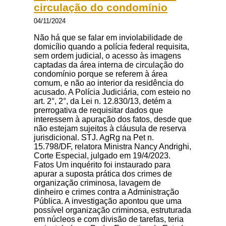
circulação do condomínio
04/11/2024
Não há que se falar em inviolabilidade de
domicílio quando a polícia federal requisita,
sem ordem judicial, o acesso às imagens
captadas da área interna de circulação do
condomínio porque se referem à área
comum, e não ao interior da residência do
acusado. A Polícia Judiciária, com esteio no
art. 2°, 2°, da Lei n. 12.830/13, detém a
prerrogativa de requisitar dados que
interessem à apuração dos fatos, desde que
não estejam sujeitos à cláusula de reserva
jurisdicional. STJ. AgRg na Pet n.
15.798/DF, relatora Ministra Nancy Andrighi,
Corte Especial, julgado em 19/4/2023.
Fatos Um inquérito foi instaurado para
apurar a suposta prática dos crimes de
organização criminosa, lavagem de
dinheiro e crimes contra a Administração
Pública. A investigação apontou que uma
possível organização criminosa, estruturada
em núcleos e com divisão de tarefas, teria