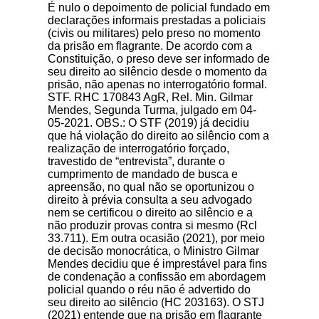
É nulo o depoimento de policial fundado em
declarações informais prestadas a policiais
(civis ou militares) pelo preso no momento
da prisão em flagrante. De acordo com a
Constituição, o preso deve ser informado de
seu direito ao silêncio desde o momento da
prisão, não apenas no interrogatório formal.
STF. RHC 170843 AgR, Rel. Min. Gilmar
Mendes, Segunda Turma, julgado em 04-
05-2021. OBS.: O STF (2019) já decidiu
que há violação do direito ao silêncio com a
realização de interrogatório forçado,
travestido de “entrevista”, durante o
cumprimento de mandado de busca e
apreensão, no qual não se oportunizou o
direito à prévia consulta a seu advogado
nem se certificou o direito ao silêncio e a
não produzir provas contra si mesmo (Rcl
33.711). Em outra ocasião (2021), por meio
de decisão monocrática, o Ministro Gilmar
Mendes decidiu que é imprestável para fins
de condenação a confissão em abordagem
policial quando o réu não é advertido do
seu direito ao silêncio (HC 203163). O STJ
(2021) entende que na prisão em flagrante