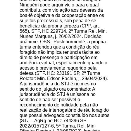
Ninguém pode arguir vício para o qual
contribuiu, com violação aos deveres da
boa-fé objetiva e da cooperação entre os
sujeitos processuais, sob pena de se
beneficiar da própria torpeza (CPP, art.
565). STF, HC 229714, 2ª Turma Rel. Min.
Nunes Marques, j. 26/02/2024. Decisão
unânime. OBS.: Posteriormente, a própria
turma entendeu que a condição do réu
foragido não implica renúncia tácita ao
direito de presença e participação em
audiência virtual, especialmente quando o
acesso é previamente requerido pela
defesa (STF. HC: 233191 SP, 2ª Turma
Relator: Min. Edson Fachin, j. 29/04/2024).
A jurisprudência do STJ é no mesmo
sentido do julgado ora comentado: A
jurisprudência do STJ é uníssona no
sentido de não ser possível o
reconhecimento de nulidade pela não
realização de interrogatório de réu foragido
que possui advogado constituído nos autos
(STJ – AgRg no HC: 744396 SP
2022/0157127-6, 5ª Turma, Rel. Min.