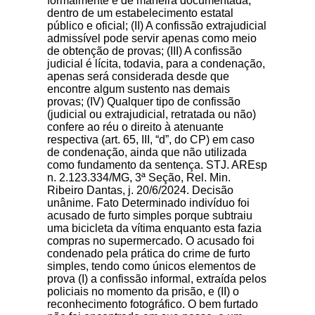
formalmente e de maneira documentada,
dentro de um estabelecimento estatal
público e oficial; (II) A confissão extrajudicial
admissível pode servir apenas como meio
de obtenção de provas; (III) A confissão
judicial é lícita, todavia, para a condenação,
apenas será considerada desde que
encontre algum sustento nas demais
provas; (IV) Qualquer tipo de confissão
(judicial ou extrajudicial, retratada ou não)
confere ao réu o direito à atenuante
respectiva (art. 65, III, “d”, do CP) em caso
de condenação, ainda que não utilizada
como fundamento da sentença. STJ. AREsp
n. 2.123.334/MG, 3ª Seção, Rel. Min.
Ribeiro Dantas, j. 20/6/2024. Decisão
unânime. Fato Determinado indivíduo foi
acusado de furto simples porque subtraiu
uma bicicleta da vítima enquanto esta fazia
compras no supermercado. O acusado foi
condenado pela prática do crime de furto
simples, tendo como únicos elementos de
prova (I) a confissão informal, extraída pelos
policiais no momento da prisão, e (II) o
reconhecimento fotográfico. O bem furtado