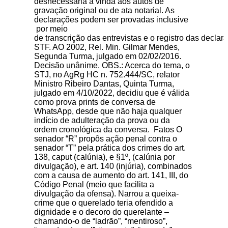
desnecessária a vinda aos autos de
gravação original ou de ata notarial. As
declarações podem ser provadas inclusive
por meio
de transcrição das entrevistas e o registro das declar
STF. AO 2002, Rel. Min. Gilmar Mendes,
Segunda Turma, julgado em 02/02/2016.
Decisão unânime. OBS.: Acerca do tema, o
STJ, no AgRg HC n. 752.444/SC, relator
Ministro Ribeiro Dantas, Quinta Turma,
julgado em 4/10/2022, decidiu que é válida
como prova prints de conversa de
WhatsApp, desde que não haja qualquer
indício de adulteração da prova ou da
ordem cronológica da conversa. Fatos O
senador “R” propôs ação penal contra o
senador “T” pela prática dos crimes do art.
138, caput (calúnia), e §1º, (calúnia por
divulgação), e art. 140 (injúria), combinados
com a causa de aumento do art. 141, III, do
Código Penal (meio que facilita a
divulgação da ofensa). Narrou a queixa-
crime que o querelado teria ofendido a
dignidade e o decoro do querelante –
chamando-o de “ladrão”, “mentiroso”,