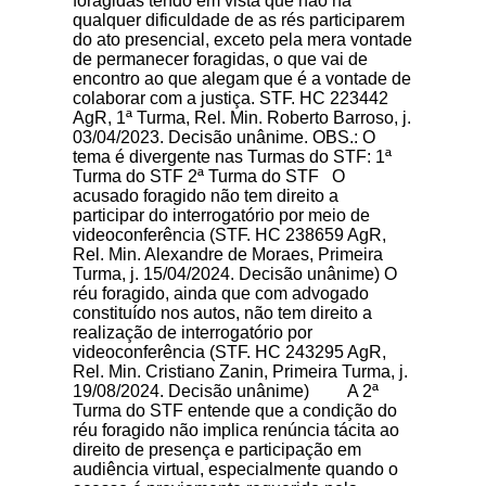
foragidas tendo em vista que não há
qualquer dificuldade de as rés participarem
do ato presencial, exceto pela mera vontade
de permanecer foragidas, o que vai de
encontro ao que alegam que é a vontade de
colaborar com a justiça. STF. HC 223442
AgR, 1ª Turma, Rel. Min. Roberto Barroso, j.
03/04/2023. Decisão unânime. OBS.: O
tema é divergente nas Turmas do STF: 1ª
Turma do STF 2ª Turma do STF O
acusado foragido não tem direito a
participar do interrogatório por meio de
videoconferência (STF. HC 238659 AgR,
Rel. Min. Alexandre de Moraes, Primeira
Turma, j. 15/04/2024. Decisão unânime) O
réu foragido, ainda que com advogado
constituído nos autos, não tem direito a
realização de interrogatório por
videoconferência (STF. HC 243295 AgR,
Rel. Min. Cristiano Zanin, Primeira Turma, j.
19/08/2024. Decisão unânime) A 2ª
Turma do STF entende que a condição do
réu foragido não implica renúncia tácita ao
direito de presença e participação em
audiência virtual, especialmente quando o