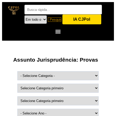
IA CJPol
Assunto Jurisprudência:
Provas