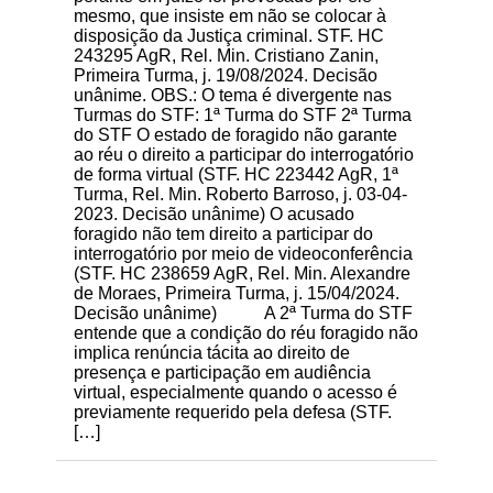
mesmo, que insiste em não se colocar à
disposição da Justiça criminal. STF. HC
243295 AgR, Rel. Min. Cristiano Zanin,
Primeira Turma, j. 19/08/2024. Decisão
unânime. OBS.: O tema é divergente nas
Turmas do STF: 1ª Turma do STF 2ª Turma
do STF O estado de foragido não garante
ao réu o direito a participar do interrogatório
de forma virtual (STF. HC 223442 AgR, 1ª
Turma, Rel. Min. Roberto Barroso, j. 03-04-
2023. Decisão unânime) O acusado
foragido não tem direito a participar do
interrogatório por meio de videoconferência
(STF. HC 238659 AgR, Rel. Min. Alexandre
de Moraes, Primeira Turma, j. 15/04/2024.
Decisão unânime) A 2ª Turma do STF
entende que a condição do réu foragido não
implica renúncia tácita ao direito de
presença e participação em audiência
virtual, especialmente quando o acesso é
previamente requerido pela defesa (STF.
[…]