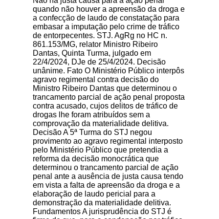
Não há justa causa para a ação penal
quando não houver a apreensão da droga e
a confecção de laudo de constatação para
embasar a imputação pelo crime de tráfico
de entorpecentes. STJ. AgRg no HC n.
861.153/MG, relator Ministro Ribeiro
Dantas, Quinta Turma, julgado em
22/4/2024, DJe de 25/4/2024. Decisão
unânime. Fato O Ministério Público interpôs
agravo regimental contra decisão do
Ministro Ribeiro Dantas que determinou o
trancamento parcial de ação penal proposta
contra acusado, cujos delitos de tráfico de
drogas lhe foram atribuídos sem a
comprovação da materialidade delitiva.
Decisão A 5ª Turma do STJ negou
provimento ao agravo regimental interposto
pelo Ministério Público que pretendia a
reforma da decisão monocrática que
determinou o trancamento parcial de ação
penal ante a ausência de justa causa tendo
em vista a falta de apreensão da droga e a
elaboração de laudo pericial para a
demonstração da materialidade delitiva.
Fundamentos A jurisprudência do STJ é