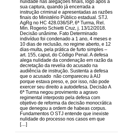
nulidade nas alegações finais, logo após a
sua captura, quando já encerrada a
instrução criminal e apresentadas as razões
finais do Ministério Público estadual. STJ.
AgRg no HC 428.036/SP, 6ª Turma, Rel.
Min. Rogerio Schietti Cruz, j. 13/12/2018.
Decisão unânime. Fato Determinado
indivíduo foi condenado a 1 ano, 4 meses e
10 dias de reclusão, no regime aberto, e 12
dias-multa, pela prática de furto simples –
art. 155, caput, do Código Penal. A defesa
alega nulidade da condenação em razão da
decretação da revelia do acusado na
audiência de instrução. Sustenta a defesa
que o acusado não compareceu à AIJ
porque estava preso, e, por isso, não pode
exercer seu direito a autodefesa. Decisão A
6ª Turma negou provimento a agravo
regimental interposto pela defesa com
objetivo de reforma da decisão monocrática
que denegou a ordem de habeas corpus.
Fundamentos O STJ entende que inexiste
nulidade do processo nos casos em que
[…]