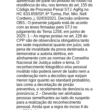
apreensão de parte do produto do roubo na
residência do réu, nos termos do art. 155 do
Código de Processo Penal STJ. AgRg no
HC 633.659/SP, 6ª Turma, Rel. Min. Nefi
Cordeiro, j. 02/03/2021. Decisão unânime.
OBS.: O presente julgado está de acordo
com as teses firmadas pelo STJ no
julgamento do Tema 1258, em junho de
2025: 1 – As regras postas no art. 226 do
CPP são de observância obrigatória tanto
em sede inquisitorial quanto em juízo, sob
pena de invalidade da prova destinada a
demonstrar a autoria delitiva, em
alinhamento com as normas do Conselho
Nacional de Justiça sobre o tema. O
reconhecimento fotográfico e/ou pessoal
inválido não poderá servir de lastro nem a
condenação nem a decisões que exijam
menor rigor quanto ao standard probatório,
tais como a decretação de prisão
preventiva, o recebimento de denúncia ou a
pronúncia; 2 – Deverão ser alinhadas
pessoas semelhantes ao lado do suspeito
para a realização do reconhecimento
pessoal. Ainda que a regra do inciso II do