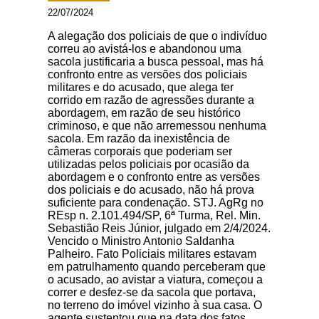
22/07/2024
A alegação dos policiais de que o indivíduo
correu ao avistá-los e abandonou uma
sacola justificaria a busca pessoal, mas há
confronto entre as versões dos policiais
militares e do acusado, que alega ter
corrido em razão de agressões durante a
abordagem, em razão de seu histórico
criminoso, e que não arremessou nenhuma
sacola. Em razão da inexistência de
câmeras corporais que poderiam ser
utilizadas pelos policiais por ocasião da
abordagem e o confronto entre as versões
dos policiais e do acusado, não há prova
suficiente para condenação. STJ. AgRg no
REsp n. 2.101.494/SP, 6ª Turma, Rel. Min.
Sebastião Reis Júnior, julgado em 2/4/2024.
Vencido o Ministro Antonio Saldanha
Palheiro. Fato Policiais militares estavam
em patrulhamento quando perceberam que
o acusado, ao avistar a viatura, começou a
correr e desfez-se da sacola que portava,
no terreno do imóvel vizinho à sua casa. O
agente sustentou que na data dos fatos,