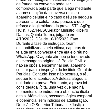
de fraude na conversa pode ser
comprovada pela parte que alega mediante
a apresentação da conversa em seu
aparelho celular e no caso o réu se negou a
apresentar o celular para perícia, o que
reforça a legitimidade da prova. STJ. AgRg
HC n. 752.444/SC,relator Ministro Ribeiro
Dantas, Quinta Turma, julgado em
4/10/2022, DJe de 10/10/2022. Fato
Durante a fase de instrução, foram
disponibilizadas pela vítima, capturas de
tela de uma conversa entre ela e o réu no
WhatsApp. O agente afirmou já ter enviado
as mensagens originais à Polícia Civil, e
não se opôs a encaminhar seu aparelho
celular para a inspeção do Instituto Geral de
Perícias. Contudo, isso não ocorreu, o réu
sequer foi encontrado. A defesa alegou a
nulidade da prova. Entretanto, a prova foi
considerada lícita, uma vez que não há
elementos que indiquem a obtenção ilícita
desta. Além disso, possuem lógica temporal
e coerência, sem indícios de adulteração.
Decisão O Superior Tribunal de Justiça