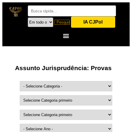
IA CJPol
Assunto Jurisprudência:
Provas