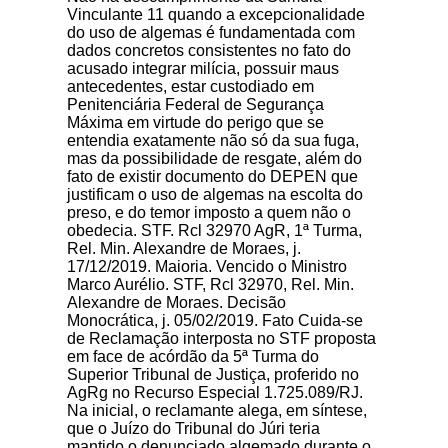
Vinculante 11 quando a excepcionalidade
do uso de algemas é fundamentada com
dados concretos consistentes no fato do
acusado integrar milícia, possuir maus
antecedentes, estar custodiado em
Penitenciária Federal de Segurança
Máxima em virtude do perigo que se
entendia exatamente não só da sua fuga,
mas da possibilidade de resgate, além do
fato de existir documento do DEPEN que
justificam o uso de algemas na escolta do
preso, e do temor imposto a quem não o
obedecia. STF. Rcl 32970 AgR, 1ª Turma,
Rel. Min. Alexandre de Moraes, j.
17/12/2019. Maioria. Vencido o Ministro
Marco Aurélio. STF, Rcl 32970, Rel. Min.
Alexandre de Moraes. Decisão
Monocrática, j. 05/02/2019. Fato Cuida-se
de Reclamação interposta no STF proposta
em face de acórdão da 5ª Turma do
Superior Tribunal de Justiça, proferido no
AgRg no Recurso Especial 1.725.089/RJ.
Na inicial, o reclamante alega, em síntese,
que o Juízo do Tribunal do Júri teria
mantido o denunciado algemado durante o