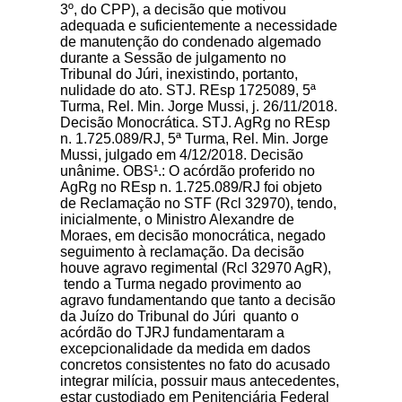
3º, do CPP), a decisão que motivou
adequada e suficientemente a necessidade
de manutenção do condenado algemado
durante a Sessão de julgamento no
Tribunal do Júri, inexistindo, portanto,
nulidade do ato. STJ. REsp 1725089, 5ª
Turma, Rel. Min. Jorge Mussi, j. 26/11/2018.
Decisão Monocrática. STJ. AgRg no REsp
n. 1.725.089/RJ, 5ª Turma, Rel. Min. Jorge
Mussi, julgado em 4/12/2018. Decisão
unânime. OBS¹.: O acórdão proferido no
AgRg no REsp n. 1.725.089/RJ foi objeto
de Reclamação no STF (Rcl 32970), tendo,
inicialmente, o Ministro Alexandre de
Moraes, em decisão monocrática, negado
seguimento à reclamação. Da decisão
houve agravo regimental (Rcl 32970 AgR),
tendo a Turma negado provimento ao
agravo fundamentando que tanto a decisão
da Juízo do Tribunal do Júri quanto o
acórdão do TJRJ fundamentaram a
excepcionalidade da medida em dados
concretos consistentes no fato do acusado
integrar milícia, possuir maus antecedentes,
estar custodiado em Penitenciária Federal