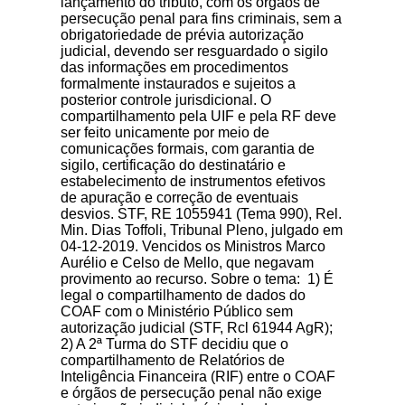
lançamento do tributo, com os órgãos de
persecução penal para fins criminais, sem a
obrigatoriedade de prévia autorização
judicial, devendo ser resguardado o sigilo
das informações em procedimentos
formalmente instaurados e sujeitos a
posterior controle jurisdicional. O
compartilhamento pela UIF e pela RF deve
ser feito unicamente por meio de
comunicações formais, com garantia de
sigilo, certificação do destinatário e
estabelecimento de instrumentos efetivos
de apuração e correção de eventuais
desvios. STF, RE 1055941 (Tema 990), Rel.
Min. Dias Toffoli, Tribunal Pleno, julgado em
04-12-2019. Vencidos os Ministros Marco
Aurélio e Celso de Mello, que negavam
provimento ao recurso. Sobre o tema: 1) É
legal o compartilhamento de dados do
COAF com o Ministério Público sem
autorização judicial (STF, Rcl 61944 AgR);
2) A 2ª Turma do STF decidiu que o
compartilhamento de Relatórios de
Inteligência Financeira (RIF) entre o COAF
e órgãos de persecução penal não exige