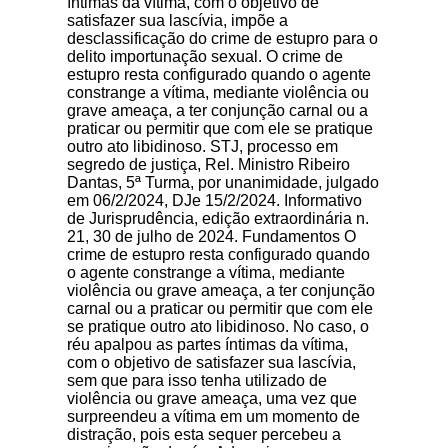
íntimas da vítima, com o objetivo de
satisfazer sua lascívia, impõe a
desclassificação do crime de estupro para o
delito importunação sexual. O crime de
estupro resta configurado quando o agente
constrange a vítima, mediante violência ou
grave ameaça, a ter conjunção carnal ou a
praticar ou permitir que com ele se pratique
outro ato libidinoso. STJ, processo em
segredo de justiça, Rel. Ministro Ribeiro
Dantas, 5ª Turma, por unanimidade, julgado
em 06/2/2024, DJe 15/2/2024. Informativo
de Jurisprudência, edição extraordinária n.
21, 30 de julho de 2024. Fundamentos O
crime de estupro resta configurado quando
o agente constrange a vítima, mediante
violência ou grave ameaça, a ter conjunção
carnal ou a praticar ou permitir que com ele
se pratique outro ato libidinoso. No caso, o
réu apalpou as partes íntimas da vítima,
com o objetivo de satisfazer sua lascívia,
sem que para isso tenha utilizado de
violência ou grave ameaça, uma vez que
surpreendeu a vítima em um momento de
distração, pois esta sequer percebeu a