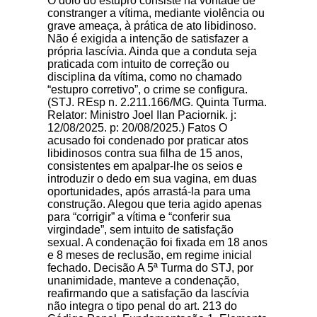
O dolo do estupro consiste na vontade de
constranger a vítima, mediante violência ou
grave ameaça, à prática de ato libidinoso.
Não é exigida a intenção de satisfazer a
própria lascívia. Ainda que a conduta seja
praticada com intuito de correção ou
disciplina da vítima, como no chamado
“estupro corretivo”, o crime se configura.
(STJ. REsp n. 2.211.166/MG. Quinta Turma.
Relator: Ministro Joel Ilan Paciornik. j:
12/08/2025. p: 20/08/2025.) Fatos O
acusado foi condenado por praticar atos
libidinosos contra sua filha de 15 anos,
consistentes em apalpar-lhe os seios e
introduzir o dedo em sua vagina, em duas
oportunidades, após arrastá-la para uma
construção. Alegou que teria agido apenas
para “corrigir” a vítima e “conferir sua
virgindade”, sem intuito de satisfação
sexual. A condenação foi fixada em 18 anos
e 8 meses de reclusão, em regime inicial
fechado. Decisão A 5ª Turma do STJ, por
unanimidade, manteve a condenação,
reafirmando que a satisfação da lascívia
não integra o tipo penal do art. 213 do