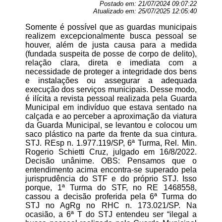
Postado em:
21/07/2024 09:07:22
Atualizado em:
25/07/2025 12:05:40
Somente é possível que as guardas municipais
realizem excepcionalmente busca pessoal se
houver, além de justa causa para a medida
(fundada suspeita de posse de corpo de delito),
relação clara, direta e imediata com a
necessidade de proteger a integridade dos bens
e instalações ou assegurar a adequada
execução dos serviços municipais. Desse modo,
é ilícita a revista pessoal realizada pela Guarda
Municipal em indivíduo que estava sentado na
calçada e ao perceber a aproximação da viatura
da Guarda Municipal, se levantou e colocou um
saco plástico na parte da frente da sua cintura.
STJ. REsp n. 1.977.119/SP, 6ª Turma, Rel. Min.
Rogerio Schietti Cruz, julgado em 16/8/2022.
Decisão unânime. OBS: Pensamos que o
entendimento acima encontra-se superado pela
jurisprudência do STF e do próprio STJ. Isso
porque, 1ª Turma do STF, no RE 1468558,
cassou a decisão proferida pela 6ª Turma do
STJ no AgRg no RHC n. 173.021/SP. Na
ocasião, a 6ª T do STJ entendeu ser “ilegal a