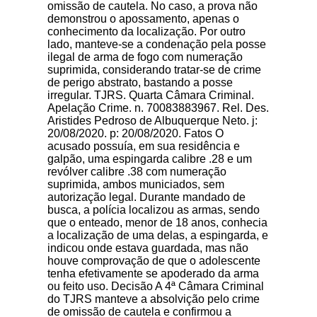
omissão de cautela. No caso, a prova não
demonstrou o apossamento, apenas o
conhecimento da localização. Por outro
lado, manteve-se a condenação pela posse
ilegal de arma de fogo com numeração
suprimida, considerando tratar-se de crime
de perigo abstrato, bastando a posse
irregular. TJRS. Quarta Câmara Criminal.
Apelação Crime. n. 70083883967. Rel. Des.
Aristides Pedroso de Albuquerque Neto. j:
20/08/2020. p: 20/08/2020. Fatos O
acusado possuía, em sua residência e
galpão, uma espingarda calibre .28 e um
revólver calibre .38 com numeração
suprimida, ambos municiados, sem
autorização legal. Durante mandado de
busca, a polícia localizou as armas, sendo
que o enteado, menor de 18 anos, conhecia
a localização de uma delas, a espingarda, e
indicou onde estava guardada, mas não
houve comprovação de que o adolescente
tenha efetivamente se apoderado da arma
ou feito uso. Decisão A 4ª Câmara Criminal
do TJRS manteve a absolvição pelo crime
de omissão de cautela e confirmou a