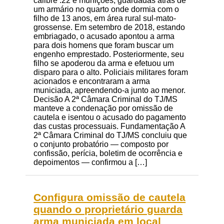
calibre .22 e munições, guardadas atrás de
um armário no quarto onde dormia com o
filho de 13 anos, em área rural sul-mato-
grossense. Em setembro de 2018, estando
embriagado, o acusado apontou a arma
para dois homens que foram buscar um
engenho emprestado. Posteriormente, seu
filho se apoderou da arma e efetuou um
disparo para o alto. Policiais militares foram
acionados e encontraram a arma
municiada, apreendendo-a junto ao menor.
Decisão A 2ª Câmara Criminal do TJ/MS
manteve a condenação por omissão de
cautela e isentou o acusado do pagamento
das custas processuais. Fundamentação A
2ª Câmara Criminal do TJ/MS concluiu que
o conjunto probatório — composto por
confissão, perícia, boletim de ocorrência e
depoimentos — confirmou a […]
Configura omissão de cautela
quando o proprietário guarda
arma municiada em local