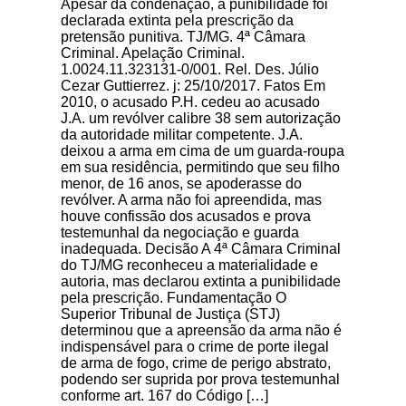
Apesar da condenação, a punibilidade foi
declarada extinta pela prescrição da
pretensão punitiva. TJ/MG. 4ª Câmara
Criminal. Apelação Criminal.
1.0024.11.323131-0/001. Rel. Des. Júlio
Cezar Guttierrez. j: 25/10/2017. Fatos Em
2010, o acusado P.H. cedeu ao acusado
J.A. um revólver calibre 38 sem autorização
da autoridade militar competente. J.A.
deixou a arma em cima de um guarda-roupa
em sua residência, permitindo que seu filho
menor, de 16 anos, se apoderasse do
revólver. A arma não foi apreendida, mas
houve confissão dos acusados e prova
testemunhal da negociação e guarda
inadequada. Decisão A 4ª Câmara Criminal
do TJ/MG reconheceu a materialidade e
autoria, mas declarou extinta a punibilidade
pela prescrição. Fundamentação O
Superior Tribunal de Justiça (STJ)
determinou que a apreensão da arma não é
indispensável para o crime de porte ilegal
de arma de fogo, crime de perigo abstrato,
podendo ser suprida por prova testemunhal
conforme art. 167 do Código […]