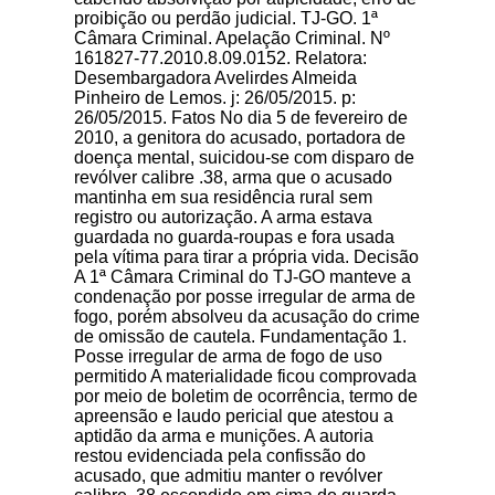
proibição ou perdão judicial. TJ-GO. 1ª
Câmara Criminal. Apelação Criminal. Nº
161827-77.2010.8.09.0152. Relatora:
Desembargadora Avelirdes Almeida
Pinheiro de Lemos. j: 26/05/2015. p:
26/05/2015. Fatos No dia 5 de fevereiro de
2010, a genitora do acusado, portadora de
doença mental, suicidou-se com disparo de
revólver calibre .38, arma que o acusado
mantinha em sua residência rural sem
registro ou autorização. A arma estava
guardada no guarda-roupas e fora usada
pela vítima para tirar a própria vida. Decisão
A 1ª Câmara Criminal do TJ-GO manteve a
condenação por posse irregular de arma de
fogo, porém absolveu da acusação do crime
de omissão de cautela. Fundamentação 1.
Posse irregular de arma de fogo de uso
permitido A materialidade ficou comprovada
por meio de boletim de ocorrência, termo de
apreensão e laudo pericial que atestou a
aptidão da arma e munições. A autoria
restou evidenciada pela confissão do
acusado, que admitiu manter o revólver