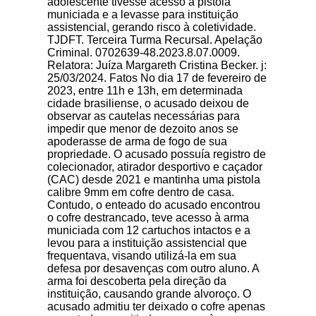
adolescente tivesse acesso à pistola
municiada e a levasse para instituição
assistencial, gerando risco à coletividade.
TJDFT. Terceira Turma Recursal. Apelação
Criminal. 0702639-48.2023.8.07.0009.
Relatora: Juíza Margareth Cristina Becker. j:
25/03/2024. Fatos No dia 17 de fevereiro de
2023, entre 11h e 13h, em determinada
cidade brasiliense, o acusado deixou de
observar as cautelas necessárias para
impedir que menor de dezoito anos se
apoderasse de arma de fogo de sua
propriedade. O acusado possuía registro de
colecionador, atirador desportivo e caçador
(CAC) desde 2021 e mantinha uma pistola
calibre 9mm em cofre dentro de casa.
Contudo, o enteado do acusado encontrou
o cofre destrancado, teve acesso à arma
municiada com 12 cartuchos intactos e a
levou para a instituição assistencial que
frequentava, visando utilizá-la em sua
defesa por desavenças com outro aluno. A
arma foi descoberta pela direção da
instituição, causando grande alvoroço. O
acusado admitiu ter deixado o cofre apenas