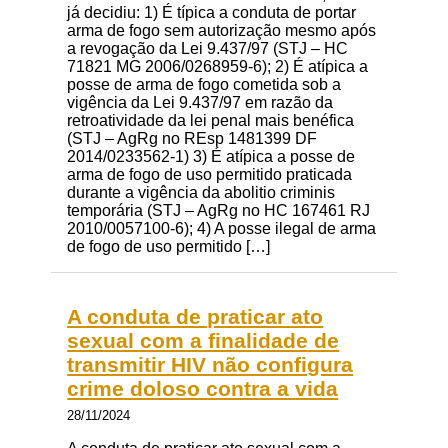
já decidiu: 1) É típica a conduta de portar
arma de fogo sem autorização mesmo após
a revogação da Lei 9.437/97 (STJ – HC
71821 MG 2006/0268959-6); 2) É atípica a
posse de arma de fogo cometida sob a
vigência da Lei 9.437/97 em razão da
retroatividade da lei penal mais benéfica
(STJ – AgRg no REsp 1481399 DF
2014/0233562-1) 3) É atípica a posse de
arma de fogo de uso permitido praticada
durante a vigência da abolitio criminis
temporária (STJ – AgRg no HC 167461 RJ
2010/0057100-6); 4) A posse ilegal de arma
de fogo de uso permitido […]
A conduta de praticar ato
sexual com a finalidade de
transmitir HIV não configura
crime doloso contra a vida
28/11/2024