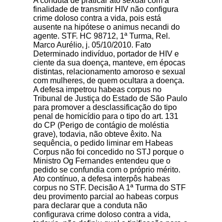
A conduta de praticar ato sexual com a
finalidade de transmitir HIV não configura
crime doloso contra a vida, pois está
ausente na hipótese o animus necandi do
agente. STF. HC 98712, 1ª Turma, Rel.
Marco Aurélio, j. 05/10/2010. Fato
Determinado indivíduo, portador de HIV e
ciente da sua doença, manteve, em épocas
distintas, relacionamento amoroso e sexual
com mulheres, de quem ocultara a doença.
A defesa impetrou habeas corpus no
Tribunal de Justiça do Estado de São Paulo
para promover a desclassificação do tipo
penal de homicídio para o tipo do art. 131
do CP (Perigo de contágio de moléstia
grave), todavia, não obteve êxito. Na
sequência, o pedido liminar em Habeas
Corpus não foi concedido no STJ porque o
Ministro Og Fernandes entendeu que o
pedido se confundia com o próprio mérito.
Ato contínuo, a defesa interpôs habeas
corpus no STF. Decisão A 1ª Turma do STF
deu provimento parcial ao habeas corpus
para declarar que a conduta não
configurava crime doloso contra a vida,