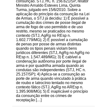
consunção. STJ, HC n. 156.621/SP, relator
Ministro Arnaldo Esteves Lima, Quinta
Turma, julgado em 15/6/2010. Sobre a
aplicação do princípio da consunção na Lei
de Armas, o STJ já decidiu: 1) É possível a
cumulação dos crimes de posse ilegal de
arma de fogo de uso permitido e de uso
restrito, mesmo se praticados no mesmo
contexto (STJ, AgRg no REsp n.
1.602.779/MG); 2) É possível a cumulação
de penas por posse de armas distintas
quando os tipos penais violam bens
jurídicos diferentes (STJ, AgRg no AgRg no
REsp n. 1.547.489/MG); 3) É cabível a
condenação autônoma por porte ilegal de
arma e por quadrilha armada quando as
condutas são independentes (STJ, HC n.
25.157/SP); 4) Aplica-se a consunção ao
porte de arma quando vinculado à prática
de roubo e latrocínio tentado no mesmo
contexto fático (STJ, AgRg no AREsp n.
1.395.908/MG); 5) É inaplicável o princípio
da consunção entre os crimes de
receptação […]