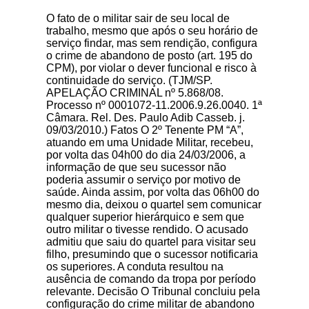
O fato de o militar sair de seu local de
trabalho, mesmo que após o seu horário de
serviço findar, mas sem rendição, configura
o crime de abandono de posto (art. 195 do
CPM), por violar o dever funcional e risco à
continuidade do serviço. (TJM/SP.
APELAÇÃO CRIMINAL nº 5.868/08.
Processo nº 0001072-11.2006.9.26.0040. 1ª
Câmara. Rel. Des. Paulo Adib Casseb. j.
09/03/2010.) Fatos O 2º Tenente PM “A”,
atuando em uma Unidade Militar, recebeu,
por volta das 04h00 do dia 24/03/2006, a
informação de que seu sucessor não
poderia assumir o serviço por motivo de
saúde. Ainda assim, por volta das 06h00 do
mesmo dia, deixou o quartel sem comunicar
qualquer superior hierárquico e sem que
outro militar o tivesse rendido. O acusado
admitiu que saiu do quartel para visitar seu
filho, presumindo que o sucessor notificaria
os superiores. A conduta resultou na
ausência de comando da tropa por período
relevante. Decisão O Tribunal concluiu pela
configuração do crime militar de abandono