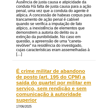
Ausência de justa causa e atipicidade da
conduta Há falta de justa causa para a ação
penal, uma vez que a conduta do agente é
atípica. A concessão de habeas corpus para
trancamento de ação penal é cabível
quando se verifica a imputação de fato
atípico, a inexistência de elementos que
demonstrem a autoria do delito ou a
extinção da punibilidade. No caso em
questão, a apreensão de uma “caneta-
revólver” na residência do investigado,
cujas características eram assemelhadas à
[…]
É crime militar de abandono
de posto (art. 195 do CPM) a
saída do quartel por militar em
serviço, sem rendição e sem
comunicação à autoridade
superior
17/06/2025