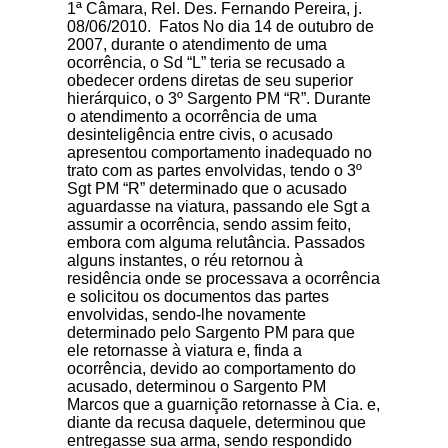
1ª Câmara, Rel. Des. Fernando Pereira, j.
08/06/2010. Fatos No dia 14 de outubro de
2007, durante o atendimento de uma
ocorrência, o Sd “L” teria se recusado a
obedecer ordens diretas de seu superior
hierárquico, o 3º Sargento PM “R”. Durante
o atendimento a ocorrência de uma
desinteligência entre civis, o acusado
apresentou comportamento inadequado no
trato com as partes envolvidas, tendo o 3º
Sgt PM “R” determinado que o acusado
aguardasse na viatura, passando ele Sgt a
assumir a ocorrência, sendo assim feito,
embora com alguma relutância. Passados
alguns instantes, o réu retornou à
residência onde se processava a ocorrência
e solicitou os documentos das partes
envolvidas, sendo-lhe novamente
determinado pelo Sargento PM para que
ele retornasse à viatura e, finda a
ocorrência, devido ao comportamento do
acusado, determinou o Sargento PM
Marcos que a guarnição retornasse à Cia. e,
diante da recusa daquele, determinou que
entregasse sua arma, sendo respondido