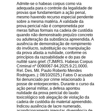
Admite-se o habeas corpus como via
adequada para o controle da legalidade de
provas que fundamentam a ação penal,
mesmo havendo recurso especial pendente
sobre a mesma matéria. A validade da
prova pericial não é comprometida por
meras falhas formais na cadeia de custódia
quando não demonstrado prejuízo concreto
ou adulteração da substância apreendida. A
ausência de demonstração de rompimento
do invólucro, substituição ou manipulação
da prova afasta a nulidade, conforme os
princípios da razoabilidade e do pas de
nullité sans grief. (TJM/RS. Habeas Corpus
Criminal nº 0090067-94.2025.9.21.0000.
Rel. Des. Mil. Paulo Roberto Mendes
Rodrigues. j: 08/10/2025.) Fatos O acusado
foi denunciado por crime relacionado à
posse de entorpecentes. Durante o curso da
ação penal militar, a defesa apontou
nulidade da prova pericial do laudo
toxicológico sob alegação de violação da
cadeia de custódia do material apreendido.
Indicou ausência de lacre numerado,
acondicionamento irregular, divergência de