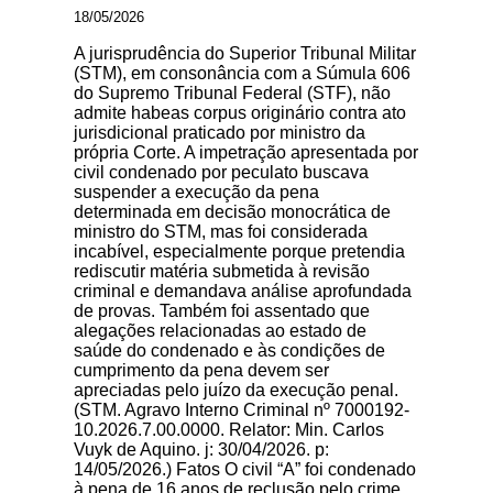
18/05/2026
A jurisprudência do Superior Tribunal Militar
(STM), em consonância com a Súmula 606
do Supremo Tribunal Federal (STF), não
admite habeas corpus originário contra ato
jurisdicional praticado por ministro da
própria Corte. A impetração apresentada por
civil condenado por peculato buscava
suspender a execução da pena
determinada em decisão monocrática de
ministro do STM, mas foi considerada
incabível, especialmente porque pretendia
rediscutir matéria submetida à revisão
criminal e demandava análise aprofundada
de provas. Também foi assentado que
alegações relacionadas ao estado de
saúde do condenado e às condições de
cumprimento da pena devem ser
apreciadas pelo juízo da execução penal.
(STM. Agravo Interno Criminal nº 7000192-
10.2026.7.00.0000. Relator: Min. Carlos
Vuyk de Aquino. j: 30/04/2026. p:
14/05/2026.) Fatos O civil “A” foi condenado
à pena de 16 anos de reclusão pelo crime