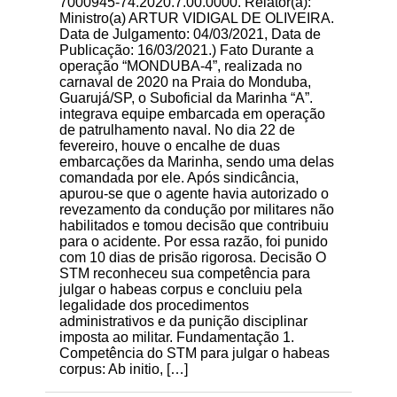
7000945-74.2020.7.00.0000. Relator(a):
Ministro(a) ARTUR VIDIGAL DE OLIVEIRA.
Data de Julgamento: 04/03/2021, Data de
Publicação: 16/03/2021.) Fato Durante a
operação “MONDUBA-4”, realizada no
carnaval de 2020 na Praia do Monduba,
Guarujá/SP, o Suboficial da Marinha “A”.
integrava equipe embarcada em operação
de patrulhamento naval. No dia 22 de
fevereiro, houve o encalhe de duas
embarcações da Marinha, sendo uma delas
comandada por ele. Após sindicância,
apurou-se que o agente havia autorizado o
revezamento da condução por militares não
habilitados e tomou decisão que contribuiu
para o acidente. Por essa razão, foi punido
com 10 dias de prisão rigorosa. Decisão O
STM reconheceu sua competência para
julgar o habeas corpus e concluiu pela
legalidade dos procedimentos
administrativos e da punição disciplinar
imposta ao militar. Fundamentação 1.
Competência do STM para julgar o habeas
corpus: Ab initio, […]