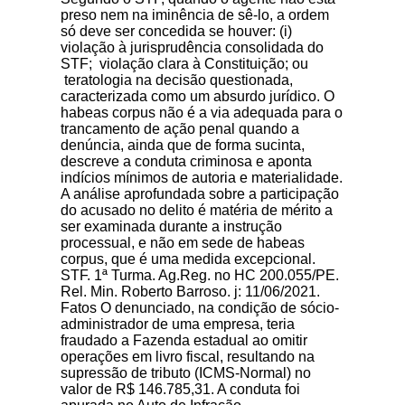
preso nem na iminência de sê-lo, a ordem
só deve ser concedida se houver: (i)
violação à jurisprudência consolidada do
STF; violação clara à Constituição; ou
teratologia na decisão questionada,
caracterizada como um absurdo jurídico. O
habeas corpus não é a via adequada para o
trancamento de ação penal quando a
denúncia, ainda que de forma sucinta,
descreve a conduta criminosa e aponta
indícios mínimos de autoria e materialidade.
A análise aprofundada sobre a participação
do acusado no delito é matéria de mérito a
ser examinada durante a instrução
processual, e não em sede de habeas
corpus, que é uma medida excepcional.
STF. 1ª Turma. Ag.Reg. no HC 200.055/PE.
Rel. Min. Roberto Barroso. j: 11/06/2021.
Fatos O denunciado, na condição de sócio-
administrador de uma empresa, teria
fraudado a Fazenda estadual ao omitir
operações em livro fiscal, resultando na
supressão de tributo (ICMS-Normal) no
valor de R$ 146.785,31. A conduta foi