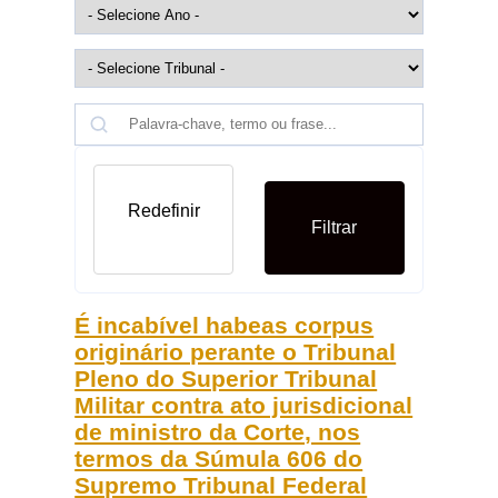
Redefinir
Filtrar
É incabível habeas corpus
originário perante o Tribunal
Pleno do Superior Tribunal
Militar contra ato jurisdicional
de ministro da Corte, nos
termos da Súmula 606 do
Supremo Tribunal Federal