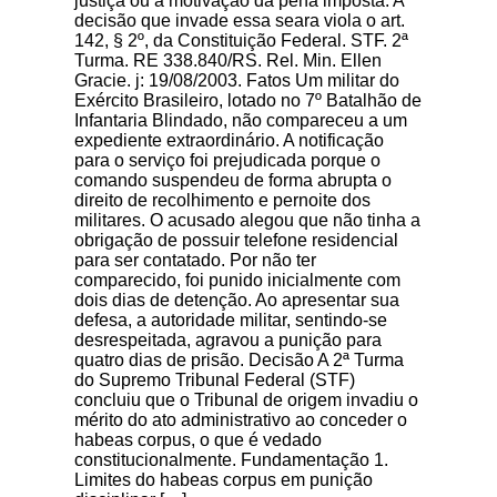
justiça ou a motivação da pena imposta. A
decisão que invade essa seara viola o art.
142, § 2º, da Constituição Federal. STF. 2ª
Turma. RE 338.840/RS. Rel. Min. Ellen
Gracie. j: 19/08/2003. Fatos Um militar do
Exército Brasileiro, lotado no 7º Batalhão de
Infantaria Blindado, não compareceu a um
expediente extraordinário. A notificação
para o serviço foi prejudicada porque o
comando suspendeu de forma abrupta o
direito de recolhimento e pernoite dos
militares. O acusado alegou que não tinha a
obrigação de possuir telefone residencial
para ser contatado. Por não ter
comparecido, foi punido inicialmente com
dois dias de detenção. Ao apresentar sua
defesa, a autoridade militar, sentindo-se
desrespeitada, agravou a punição para
quatro dias de prisão. Decisão A 2ª Turma
do Supremo Tribunal Federal (STF)
concluiu que o Tribunal de origem invadiu o
mérito do ato administrativo ao conceder o
habeas corpus, o que é vedado
constitucionalmente. Fundamentação 1.
Limites do habeas corpus em punição