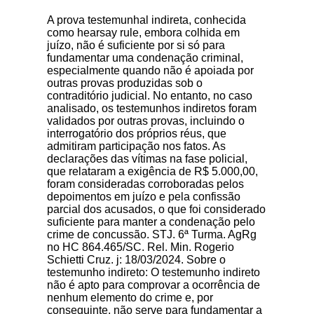
A prova testemunhal indireta, conhecida
como hearsay rule, embora colhida em
juízo, não é suficiente por si só para
fundamentar uma condenação criminal,
especialmente quando não é apoiada por
outras provas produzidas sob o
contraditório judicial. No entanto, no caso
analisado, os testemunhos indiretos foram
validados por outras provas, incluindo o
interrogatório dos próprios réus, que
admitiram participação nos fatos. As
declarações das vítimas na fase policial,
que relataram a exigência de R$ 5.000,00,
foram consideradas corroboradas pelos
depoimentos em juízo e pela confissão
parcial dos acusados, o que foi considerado
suficiente para manter a condenação pelo
crime de concussão. STJ. 6ª Turma. AgRg
no HC 864.465/SC. Rel. Min. Rogerio
Schietti Cruz. j: 18/03/2024. Sobre o
testemunho indireto: O testemunho indireto
não é apto para comprovar a ocorrência de
nenhum elemento do crime e, por
conseguinte, não serve para fundamentar a