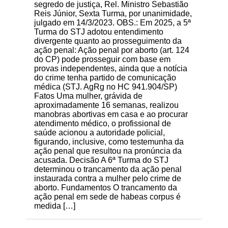
segredo de justiça, Rel. Ministro Sebastião
Reis Júnior, Sexta Turma, por unanimidade,
julgado em 14/3/2023. OBS.: Em 2025, a 5ª
Turma do STJ adotou entendimento
divergente quanto ao prosseguimento da
ação penal: Ação penal por aborto (art. 124
do CP) pode prosseguir com base em
provas independentes, ainda que a notícia
do crime tenha partido de comunicação
médica (STJ. AgRg no HC 941.904/SP)
Fatos Uma mulher, grávida de
aproximadamente 16 semanas, realizou
manobras abortivas em casa e ao procurar
atendimento médico, o profissional de
saúde acionou a autoridade policial,
figurando, inclusive, como testemunha da
ação penal que resultou na pronúncia da
acusada. Decisão A 6ª Turma do STJ
determinou o trancamento da ação penal
instaurada contra a mulher pelo crime de
aborto. Fundamentos O trancamento da
ação penal em sede de habeas corpus é
medida […]