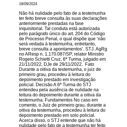
18/09/2024
Não há nulidade pelo fato de a testemunha
ter feito breve consulta às suas declarações
anteriormente prestadas na fase
inquisitorial. Tal conduta está autorizada
pelo parágrafo único do art. 204 do Código
de Processo Penal, o qual dispõe que ‘não
será vedada à testemunha, entretanto,
breve consulta a apontamentos’. STJ. AgRg
no AResp n. 1.170.087/SP, relator Ministro
Rogeio Schietti Cruz, 6ª Turma, julgado em
21/11/2022, DJe de 29/11/2022. Fato
Durante a oitiva da testemunha, o juiz de
primeiro grau, procedeu à leitura do
depoimento prestado em investigação
policial. Decisão A 6ª Turma do STJ
entendeu pela ausência de nulidade na
leitura do depoimento durante a oitiva da
testemunha. Fundamentos No caso em
comento, o Juiz de primeiro grau, durante a
oitiva da testemunha, procedeu à leitura do
depoimento prestado em solo policial.
Acerca disso, o STJ entende que não há
nulidade pelo fato de a testemunha ter feito