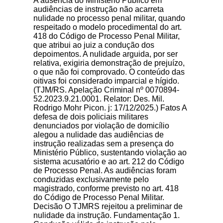
A ausência do Ministério Público em
audiências de instrução não acarreta
nulidade no processo penal militar, quando
respeitado o modelo procedimental do art.
418 do Código de Processo Penal Militar,
que atribui ao juiz a condução dos
depoimentos. A nulidade arguida, por ser
relativa, exigiria demonstração de prejuízo,
o que não foi comprovado. O conteúdo das
oitivas foi considerado imparcial e hígido.
(TJM/RS. Apelação Criminal nº 0070894-
52.2023.9.21.0001. Relator: Des. Mil.
Rodrigo Mohr Picon. j: 17/12/2025.) Fatos A
defesa de dois policiais militares
denunciados por violação de domicílio
alegou a nulidade das audiências de
instrução realizadas sem a presença do
Ministério Público, sustentando violação ao
sistema acusatório e ao art. 212 do Código
de Processo Penal. As audiências foram
conduzidas exclusivamente pelo
magistrado, conforme previsto no art. 418
do Código de Processo Penal Militar.
Decisão O TJMRS rejeitou a preliminar de
nulidade da instrução. Fundamentação 1.