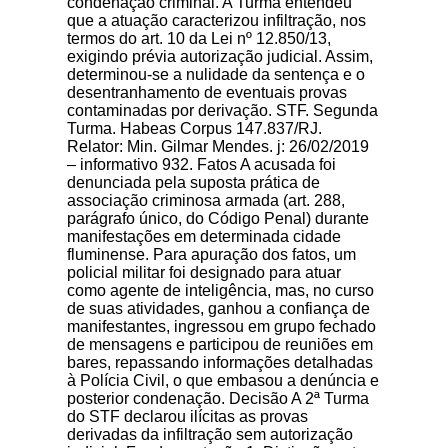
condenação criminal. A Turma entendeu
que a atuação caracterizou infiltração, nos
termos do art. 10 da Lei nº 12.850/13,
exigindo prévia autorização judicial. Assim,
determinou-se a nulidade da sentença e o
desentranhamento de eventuais provas
contaminadas por derivação. STF. Segunda
Turma. Habeas Corpus 147.837/RJ.
Relator: Min. Gilmar Mendes. j: 26/02/2019
– informativo 932. Fatos A acusada foi
denunciada pela suposta prática de
associação criminosa armada (art. 288,
parágrafo único, do Código Penal) durante
manifestações em determinada cidade
fluminense. Para apuração dos fatos, um
policial militar foi designado para atuar
como agente de inteligência, mas, no curso
de suas atividades, ganhou a confiança de
manifestantes, ingressou em grupo fechado
de mensagens e participou de reuniões em
bares, repassando informações detalhadas
à Polícia Civil, o que embasou a denúncia e
posterior condenação. Decisão A 2ª Turma
do STF declarou ilícitas as provas
derivadas da infiltração sem autorização