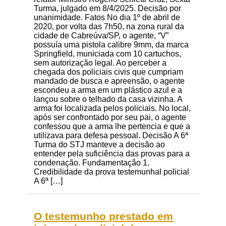
Turma, julgado em 8/4/2025. Decisão por
unanimidade. Fatos No dia 1º de abril de
2020, por volta das 7h50, na zona rural da
cidade de Cabreúva/SP, o agente, “V”
possuía uma pistola calibre 9mm, da marca
Springfield, municiada com 10 cartuchos,
sem autorização legal. Ao perceber a
chegada dos policiais civis que cumpriam
mandado de busca e apreensão, o agente
escondeu a arma em um plástico azul e a
lançou sobre o telhado da casa vizinha. A
arma foi localizada pelos policiais. No local,
após ser confrontado por seu pai, o agente
confessou que a arma lhe pertencia e que a
utilizava para defesa pessoal. Decisão A 6ª
Turma do STJ manteve a decisão ao
entender pela suficiência das provas para a
condenação. Fundamentação 1.
Credibilidade da prova testemunhal policial
A 6ª […]
O testemunho prestado em