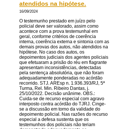
atendidos na hipótese.
16/09/2024
O testemunho prestado em juízo pelo
policial deve ser valorado, assim como
acontece com a prova testemunhal em
geral, conforme critérios de coerência
interna, coerência externa e sintonia com as
demais provas dos autos, não atendidos na
hipótese. No caso dos autos, os
depoimentos judiciais dos agentes policiais
que efetuaram a prisão do réu em flagrante
apresentam inconsistências, detectadas
pela sentença absolutória, que não foram
adequadamente ponderadas no acórdão
recorrido. STJ. AREsp n. 1.936.393/RJ, 5ª
Turma, Rel. Min. Ribeiro Dantas, j.
25/10/2022. Decisão unânime. OBS.:
Cuida-se de recurso especial com agravo
interposto contra acórdão do TJRJ. Cinge-
se a discussão em torno da validade do
depoimento policial. Nas razões do recurso
especial a defesa sustenta que os
testemunhos dos policiais não teriam