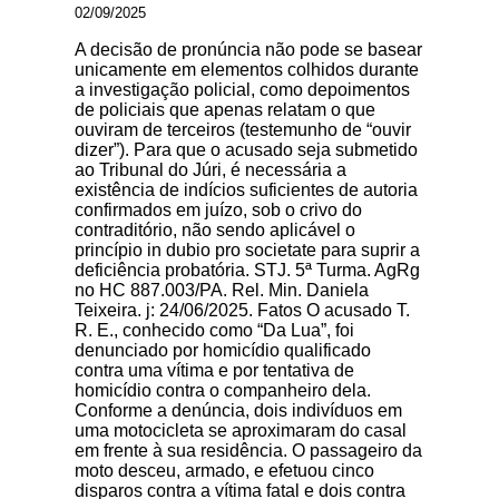
02/09/2025
A decisão de pronúncia não pode se basear
unicamente em elementos colhidos durante
a investigação policial, como depoimentos
de policiais que apenas relatam o que
ouviram de terceiros (testemunho de “ouvir
dizer”). Para que o acusado seja submetido
ao Tribunal do Júri, é necessária a
existência de indícios suficientes de autoria
confirmados em juízo, sob o crivo do
contraditório, não sendo aplicável o
princípio in dubio pro societate para suprir a
deficiência probatória. STJ. 5ª Turma. AgRg
no HC 887.003/PA. Rel. Min. Daniela
Teixeira. j: 24/06/2025. Fatos O acusado T.
R. E., conhecido como “Da Lua”, foi
denunciado por homicídio qualificado
contra uma vítima e por tentativa de
homicídio contra o companheiro dela.
Conforme a denúncia, dois indivíduos em
uma motocicleta se aproximaram do casal
em frente à sua residência. O passageiro da
moto desceu, armado, e efetuou cinco
disparos contra a vítima fatal e dois contra