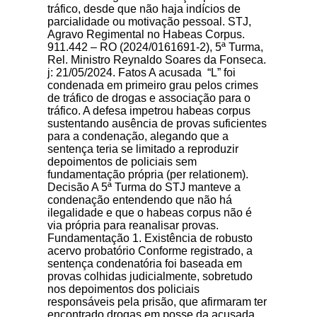
tráfico, desde que não haja indícios de
parcialidade ou motivação pessoal. STJ,
Agravo Regimental no Habeas Corpus.
911.442 – RO (2024/0161691-2), 5ª Turma,
Rel. Ministro Reynaldo Soares da Fonseca.
j: 21/05/2024. Fatos A acusada “L” foi
condenada em primeiro grau pelos crimes
de tráfico de drogas e associação para o
tráfico. A defesa impetrou habeas corpus
sustentando ausência de provas suficientes
para a condenação, alegando que a
sentença teria se limitado a reproduzir
depoimentos de policiais sem
fundamentação própria (per relationem).
Decisão A 5ª Turma do STJ manteve a
condenação entendendo que não há
ilegalidade e que o habeas corpus não é
via própria para reanalisar provas.
Fundamentação 1. Existência de robusto
acervo probatório Conforme registrado, a
sentença condenatória foi baseada em
provas colhidas judicialmente, sobretudo
nos depoimentos dos policiais
responsáveis pela prisão, que afirmaram ter
encontrado drogas em posse da acusada.