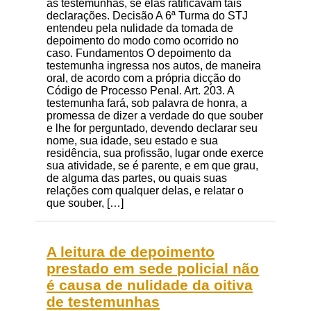
às testemunhas, se elas ratificavam tais
declarações. Decisão A 6ª Turma do STJ
entendeu pela nulidade da tomada de
depoimento do modo como ocorrido no
caso. Fundamentos O depoimento da
testemunha ingressa nos autos, de maneira
oral, de acordo com a própria dicção do
Código de Processo Penal. Art. 203. A
testemunha fará, sob palavra de honra, a
promessa de dizer a verdade do que souber
e lhe for perguntado, devendo declarar seu
nome, sua idade, seu estado e sua
residência, sua profissão, lugar onde exerce
sua atividade, se é parente, e em que grau,
de alguma das partes, ou quais suas
relações com qualquer delas, e relatar o
que souber, […]
A leitura de depoimento
prestado em sede policial não
é causa de nulidade da oitiva
de testemunhas