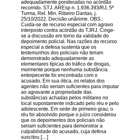
adequadamente ponderadas no acórdão
recorrido. STJ. AREsp n. 1.936.393/RJ, 5ª
Turma, Rel. Min. Ribeiro Dantas, j.
25/10/2022. Decisão unânime. OBS.:
Cuida-se de recurso especial com agravo
interposto contra acórdão do TJRJ. Cinge-
se a discussão em torno da validade do
depoimento policial. Nas razões do recurso
especial a defesa sustenta que os
testemunhos dos policiais não teriam
demonstrado adequadamente as
elementares típicas do tráfico de drogas,
mormente porque nenhuma substância
entorpecente foi encontrada com o
acusado. Em sua ótica, os relatos dos
agentes não seriam suficientes para imputar
ao agravante a propriedade das
substâncias achadas pelos militares no
local supostamente indicado pelo réu e pelo
adolescente. Em sede de primeiro grau, o
réu foi absolvido porque o juízo considerou
que os depoimentos dos policiais não
seriam suficientes para demonstrar a
culpabilidade do acusado, cuja defesa
suscitou […]