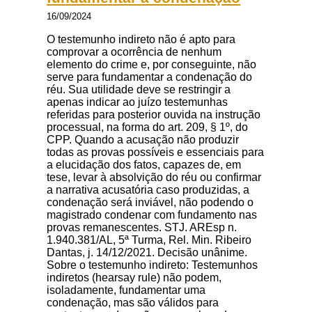
16/09/2024
O testemunho indireto não é apto para
comprovar a ocorrência de nenhum
elemento do crime e, por conseguinte, não
serve para fundamentar a condenação do
réu. Sua utilidade deve se restringir a
apenas indicar ao juízo testemunhas
referidas para posterior ouvida na instrução
processual, na forma do art. 209, § 1º, do
CPP. Quando a acusação não produzir
todas as provas possíveis e essenciais para
a elucidação dos fatos, capazes de, em
tese, levar à absolvição do réu ou confirmar
a narrativa acusatória caso produzidas, a
condenação será inviável, não podendo o
magistrado condenar com fundamento nas
provas remanescentes. STJ. AREsp n.
1.940.381/AL, 5ª Turma, Rel. Min. Ribeiro
Dantas, j. 14/12/2021. Decisão unânime.
Sobre o testemunho indireto: Testemunhos
indiretos (hearsay rule) não podem,
isoladamente, fundamentar uma
condenação, mas são válidos para