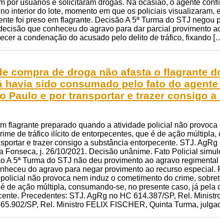
 por usuários e solicitaram drogas. Na ocasião, o agente conf
 no interior do lote, momento em que os policiais visualizaram
nte foi preso em flagrante. Decisão A 5ª Turma do STJ negou p
decisão que conheceu do agravo para dar parcial provimento ao
ecer a condenação do acusado pelo delito de tráfico, fixando [
e compra de droga não afasta o flagrante do 
á havia sido consumado pelo fato do agente 
o Paulo e por transportar e trazer consigo 
em flagrante preparado quando a atividade policial não provoc
crime de tráfico ilícito de entorpecentes, que é de ação múltipl
nsportar e trazer consigo a substância entorpecente. STJ. AgRg
 Fonseca, j. 26/10/2021. Decisão unânime. Fato Policial simul
ão A 5ª Turma do STJ não deu provimento ao agravo regimental 
nheceu do agravo para negar provimento ao recurso especial.
policial não provoca nem induz o cometimento do crime, sobretud
é de ação múltipla, consumando-se, no presente caso, já pela c
cente. Precedentes: STJ. AgRg no HC 614.387/SP, Rel. Minis
5.902/SP, Rel. Ministro FELIX FISCHER, Quinta Turma, julgad