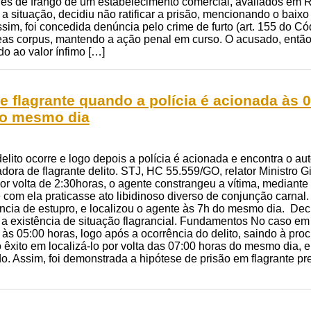
ifes de frango de um estabelecimento comercial, avaliados em R
r a situação, decidiu não ratificar a prisão, mencionando o baix
m, foi concedida denúncia pelo crime de furto (art. 155 do Cód
s corpus, mantendo a ação penal em curso. O acusado, então, r
o ao valor ínfimo […]
e flagrante quando a polícia é acionada às 
do mesmo dia
lito ocorre e logo depois a polícia é acionada e encontra o a
adora de flagrante delito. STJ, HC 55.559/GO, relator Ministro 
or volta de 2:30horas, o agente constrangeu a vítima, mediante
 com ela praticasse ato libidinoso diverso de conjunção carnal. 
ncia de estupro, e localizou o agente às 7h do mesmo dia. Dec
a existência de situação flagrancial. Fundamentos No caso em 
a às 05:00 horas, logo após a ocorrência do delito, saindo à pro
 êxito em localizá-lo por volta das 07:00 horas do mesmo dia,
. Assim, foi demonstrada a hipótese de prisão em flagrante prev