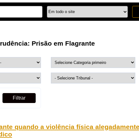
prudência:
Prisão em Flagrante
Filtrar
rante quando a violência física alegadament
dico