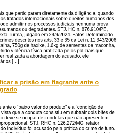
iais que participaram diretamente da diligência, quando
dos tratados internacionais sobre direitos humanos dos
 pode admitir nos processos judiciais nenhuma prova
, desumanos ou degradantes. STJ. HC n. 876.910/PE,
exta Turma, julgado em 24/9/2024. Fatos Determinado
 crimes descritos nos arts. 33 e 35 da Lei n. 11.343/2006
cocaína, 750g de haxixe, 1.6kg de sementes de maconha,
ido violência física praticada pelos policiais que
 ser realizada a abordagem do acusado, ele
ários […]
icar a prisão em flagrante ante o
agrado
e ante o “baixo valor do produto” e a “condição de
vista que a conduta consistiu em subtrair dois bifes de
não deve se ocupar de condutas que não apresentem
desproporcional. STJ. RHC n. 126.272/MG, relator
o indivíduo foi acusado pela prática do crime de furto.