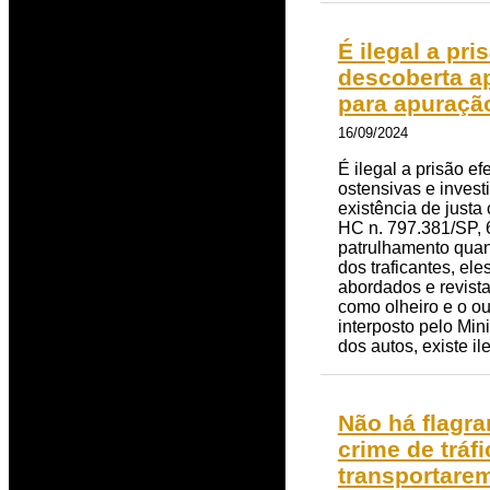
É ilegal a pr
descoberta ap
para apuraçã
16/09/2024
É ilegal a prisão e
ostensivas e invest
existência de justa
HC n. 797.381/SP, 
patrulhamento quand
dos traficantes, el
abordados e revist
como olheiro e o o
interposto pelo Mi
dos autos, existe i
Não há flagra
crime de trá
transportare