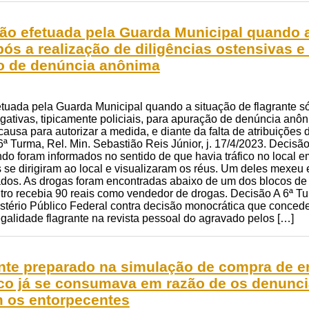
isão efetuada pela Guarda Municipal quando a
ós a realização de diligências ostensivas e i
o de denúncia anônima
fetuada pela Guarda Municipal quando a situação de flagrante s
igativas, tipicamente policiais, para apuração de denúncia anô
 causa para autorizar a medida, e diante da falta de atribuiçõe
6ª Turma, Rel. Min. Sebastião Reis Júnior, j. 17/4/2023. Deci
o foram informados no sentido de que havia tráfico no local e
es se dirigiram ao local e visualizaram os réus. Um deles mexe
ados. As drogas foram encontradas abaixo de um dos blocos de
utro recebia 90 reais como vendedor de drogas. Decisão A 6ª 
nistério Público Federal contra decisão monocrática que conc
legalidade flagrante na revista pessoal do agravado pelos […]
nte preparado na simulação de compra de e
fico já se consumava em razão de os denunc
m os entorpecentes