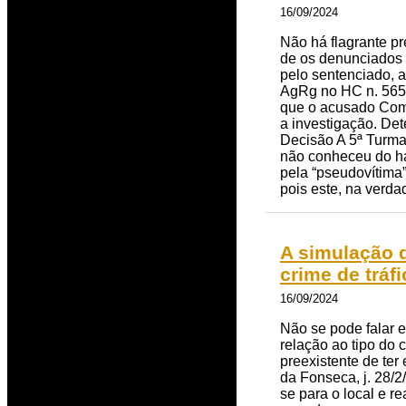
16/09/2024
Não há flagrante p
de os denunciados t
pelo sentenciado, a
AgRg no HC n. 565.9
que o acusado Come
a investigação. Det
Decisão A 5ª Turma
não conheceu do ha
pela “pseudovítima”
pois este, na verda
A simulação d
crime de tráf
16/09/2024
Não se pode falar 
relação ao tipo do 
preexistente de te
da Fonseca, j. 28/
se para o local e r