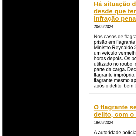
Há situação d
desde que ten
infração pena
20/09/2024
Nos casos de flagra
prisão em flagrant
Ministro Reynaldo 
um veículo vermelho
horas depois. Os po
utilizado no roubo,
parte da carga. De
flagrante impróprio,
flagrante mesmo apó
após o delito, bem 
O flagrante s
delito, com o
19/09/2024
A autoridade policia