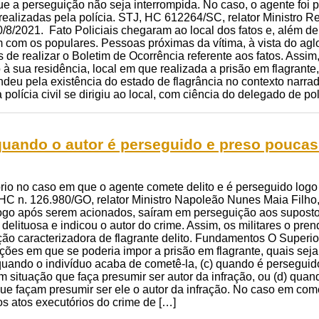
ue a perseguição não seja interrompida. No caso, o agente foi 
 realizadas pela polícia. STJ, HC 612264/SC, relator Ministro
/8/2021. Fato Policiais chegaram ao local dos fatos e, além de
m com os populares. Pessoas próximas da vítima, à vista do a
ins de realizar o Boletim de Ocorrência referente aos fatos. Ass
o à sua residência, local em que realizada a prisão em flagrant
deu pela existência do estado de flagrância no contexto narr
 a polícia civil se dirigiu ao local, com ciência do delegado de p
quando o autor é perseguido e preso poucas
rio no caso em que o agente comete delito e é perseguido logo
HC n. 126.980/GO, relator Ministro Napoleão Nunes Maia Filho,
 logo após serem acionados, saíram em perseguição aos suposto
 delituosa e indicou o autor do crime. Assim, os militares o pr
ção caracterizadora de flagrante delito. Fundamentos O Superio
ações em que se poderia impor a prisão em flagrante, quais se
 quando o indivíduo acaba de cometê-la, (c) quando é perseguido
 situação que faça presumir ser autor da infração, ou (d) quan
ue façam presumir ser ele o autor da infração. No caso em com
s atos executórios do crime de […]