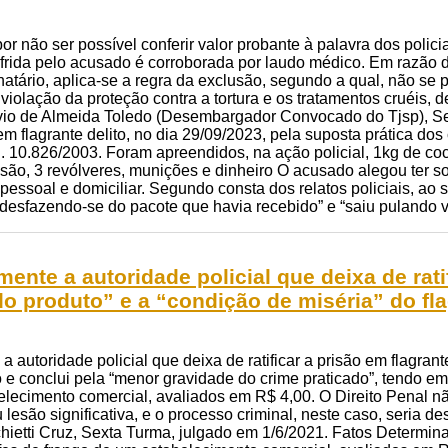
 por não ser possível conferir valor probante à palavra dos polic
sofrida pelo acusado é corroborada por laudo médico. Em razão 
gnatário, aplica-se a regra da exclusão, segundo a qual, não se
violação da proteção contra a tortura e os tratamentos cruéis
távio de Almeida Toledo (Desembargador Convocado do Tjsp), S
em flagrante delito, no dia 29/09/2023, pela suposta prática dos
 n. 10.826/2003. Foram apreendidos, na ação policial, 1kg de 
são, 3 revólveres, munições e dinheiro O acusado alegou ter sofr
pessoal e domiciliar. Segundo consta dos relatos policiais, ao
desfazendo-se do pacote que havia recebido” e “saiu pulando v
ente a autoridade policial que deixa de ratif
do produto” e a “condição de miséria” do fl
 autoridade policial que deixa de ratificar a prisão em flagrant
o e conclui pela “menor gravidade do crime praticado”, tendo em 
elecimento comercial, avaliados em R$ 4,00. O Direito Penal 
u lesão significativa, e o processo criminal, neste caso, seria 
hietti Cruz, Sexta Turma, julgado em 1/6/2021. Fatos Determinad