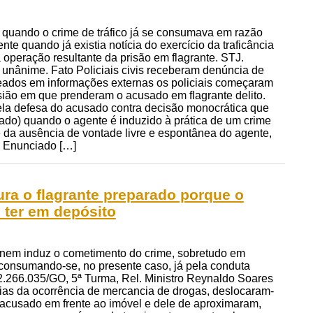
 quando o crime de tráfico já se consumava em razão
e quando já existia notícia do exercício da traficância
à operação resultante da prisão em flagrante. STJ.
o unânime. Fato Policiais civis receberam denúncia de
eados em informações externas os policiais começaram
asião em que prenderam o acusado em flagrante delito.
ela defesa do acusado contra decisão monocrática que
do) quando o agente é induzido à prática de um crime
ce da ausência de vontade livre e espontânea do agente,
 o Enunciado […]
ura o flagrante preparado porque o
 ter em depósito
a nem induz o cometimento do crime, sobretudo em
a, consumando-se, no presente caso, já pela conduta
2.266.035/GO, 5ª Turma, Rel. Ministro Reynaldo Soares
cias da ocorrência de mercancia de drogas, deslocaram-
 o acusado em frente ao imóvel e dele de aproximaram,