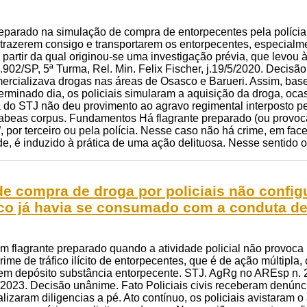
reparado na simulação de compra de entorpecentes pela polícia
razerem consigo e transportarem os entorpecentes, especialment
 partir da qual originou-se uma investigação prévia, que levou 
02/SP, 5ª Turma, Rel. Min. Felix Fischer, j.19/5/2020. Decisã
rcializava drogas nas áreas de Osasco e Barueri. Assim, bas
erminado dia, os policiais simularam a aquisição da droga, oc
 do STJ não deu provimento ao agravo regimental interposto p
beas corpus. Fundamentos Há flagrante preparado (ou provoca
, por terceiro ou pela polícia. Nesse caso não há crime, em fa
de, é induzido à prática de uma ação delituosa. Nesse sentido
e compra de droga por policiais não config
ico já havia se consumado com a conduta de
em flagrante preparado quando a atividade policial não provoc
crime de tráfico ilícito de entorpecentes, que é de ação múltipl
r em depósito substância entorpecente. STJ. AgRg no AREsp n. 
2/2023. Decisão unânime. Fato Policiais civis receberam denún
ealizaram diligencias a pé. Ato contínuo, os policiais avistaram