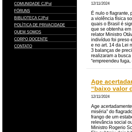
12/11/2024
COMUNIDADE CJPol
FÓRUNS
É nulo o flagrante,
BIBLIOTECA CJPol
a violência física 
quais o Brasil é si
POLÍTICA DE PRIVACIDADE
que se obtenha em 
QUEM SOMOS
relator Ministro O
CORPO DOCENTE
indivíduo foi preso 
e no art. 14 da Lei
CONTATO
3 balanças de preci
realizaram a busca 
“empreendeu fuga, 
Age acertadam
“baixo valor 
12/11/2024
Age acertadamente a
miséria” do flagrad
frango de um estab
relevância social o
Ministro Rogerio Sc