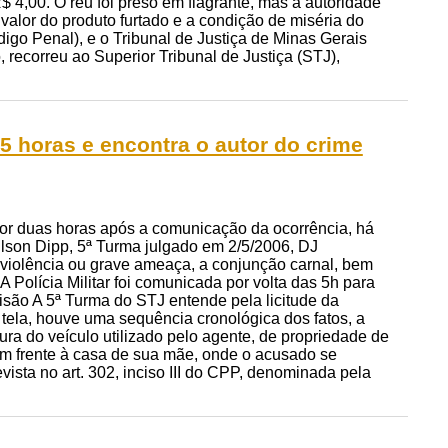
$ 4,00. O réu foi preso em flagrante, mas a autoridade
o valor do produto furtado e a condição de miséria do
igo Penal), e o Tribunal de Justiça de Minas Gerais
ecorreu ao Superior Tribunal de Justiça (STJ),
05 horas e encontra o autor do crime
utor duas horas após a comunicação da ocorrência, há
Gilson Dipp, 5ª Turma julgado em 2/5/2006, DJ
 violência ou grave ameaça, a conjunção carnal, bem
A Polícia Militar foi comunicada por volta das 5h para
isão A 5ª Turma do STJ entende pela licitude da
tela, houve uma sequência cronológica dos fatos, a
cura do veículo utilizado pelo agente, de propriedade de
 em frente à casa de sua mãe, onde o acusado se
ista no art. 302, inciso III do CPP, denominada pela