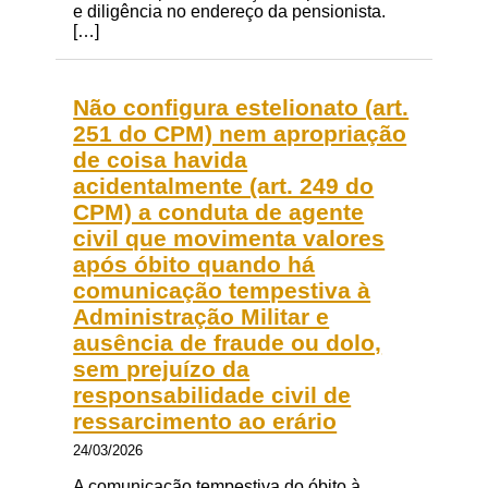
e diligência no endereço da pensionista.
[…]
Não configura estelionato (art.
251 do CPM) nem apropriação
de coisa havida
acidentalmente (art. 249 do
CPM) a conduta de agente
civil que movimenta valores
após óbito quando há
comunicação tempestiva à
Administração Militar e
ausência de fraude ou dolo,
sem prejuízo da
responsabilidade civil de
ressarcimento ao erário
24/03/2026
A comunicação tempestiva do óbito à