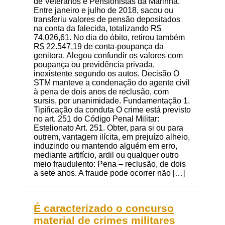
de Veteranos e Pensionistas da Marinha.
Entre janeiro e julho de 2018, sacou ou
transferiu valores de pensão depositados
na conta da falecida, totalizando R$
74.026,61. No dia do óbito, retirou também
R$ 22.547,19 de conta-poupança da
genitora. Alegou confundir os valores com
poupança ou previdência privada,
inexistente segundo os autos. Decisão O
STM manteve a condenação do agente civil
à pena de dois anos de reclusão, com
sursis, por unanimidade. Fundamentação 1.
Tipificação da conduta O crime está previsto
no art. 251 do Código Penal Militar:
Estelionato Art. 251. Obter, para si ou para
outrem, vantagem ilícita, em prejuízo alheio,
induzindo ou mantendo alguém em erro,
mediante artifício, ardil ou qualquer outro
meio fraudulento: Pena – reclusão, de dois
a sete anos. A fraude pode ocorrer não […]
É caracterizado o concurso
material de crimes militares