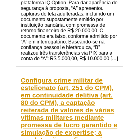
plataforma IQ Option. Para dar aparência de
segurança à proposta, “A” apresentou
capturas de tela adulteradas, incluindo um
documento supostamente emitido por
instituição bancária, com promessa de
retorno financeiro de R$ 20.000,00. O
documento era falso, conforme admitido por
“A” em interrogatório. Baseando-se na
confiança pessoal e hierárquica, “B”
realizou três transferências via PIX para a
conta de “A”: R$ 5.000,00, R$ 10.000,00 […]
Configura crime militar de
estelionato (art. 251 do CPM),
em continuidade delitiva (art.
80 do CPM), a captação
reiterada de valores de várias
vítimas militares mediante
promessa de lucro garantido e
simulação de expertise; a