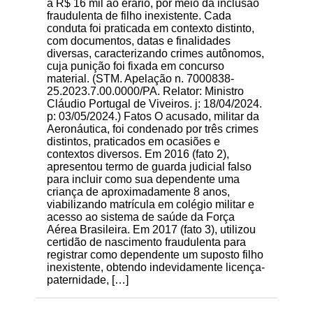
a R$ 16 mil ao erário, por meio da inclusão
fraudulenta de filho inexistente. Cada
conduta foi praticada em contexto distinto,
com documentos, datas e finalidades
diversas, caracterizando crimes autônomos,
cuja punição foi fixada em concurso
material. (STM. Apelação n. 7000838-
25.2023.7.00.0000/PA. Relator: Ministro
Cláudio Portugal de Viveiros. j: 18/04/2024.
p: 03/05/2024.) Fatos O acusado, militar da
Aeronáutica, foi condenado por três crimes
distintos, praticados em ocasiões e
contextos diversos. Em 2016 (fato 2),
apresentou termo de guarda judicial falso
para incluir como sua dependente uma
criança de aproximadamente 8 anos,
viabilizando matrícula em colégio militar e
acesso ao sistema de saúde da Força
Aérea Brasileira. Em 2017 (fato 3), utilizou
certidão de nascimento fraudulenta para
registrar como dependente um suposto filho
inexistente, obtendo indevidamente licença-
paternidade, […]