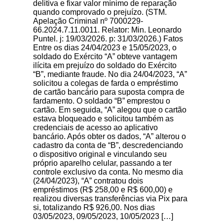
delitiva e fixar valor mínimo de reparação
quando comprovado o prejuízo. (STM.
Apelação Criminal nº 7000229-
66.2024.7.11.0011. Relator: Min. Leonardo
Puntel. j: 19/03/2026. p: 31/03/2026.) Fatos
Entre os dias 24/04/2023 e 15/05/2023, o
soldado do Exército “A” obteve vantagem
ilícita em prejuízo do soldado do Exército
“B”, mediante fraude. No dia 24/04/2023, “A”
solicitou a colegas de farda o empréstimo
de cartão bancário para suposta compra de
fardamento. O soldado “B” emprestou o
cartão. Em seguida, “A” alegou que o cartão
estava bloqueado e solicitou também as
credenciais de acesso ao aplicativo
bancário. Após obter os dados, “A” alterou o
cadastro da conta de “B”, descredenciando
o dispositivo original e vinculando seu
próprio aparelho celular, passando a ter
controle exclusivo da conta. No mesmo dia
(24/04/2023), “A” contratou dois
empréstimos (R$ 258,00 e R$ 600,00) e
realizou diversas transferências via Pix para
si, totalizando R$ 926,00. Nos dias
03/05/2023, 09/05/2023, 10/05/2023 […]