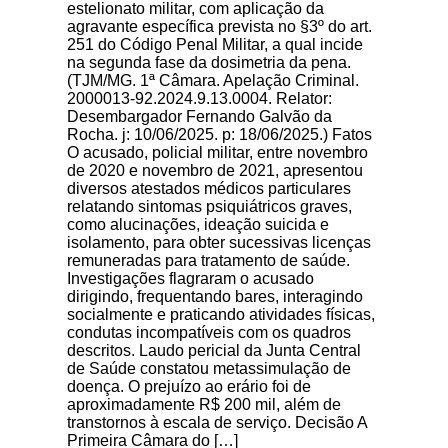
estelionato militar, com aplicação da
agravante específica prevista no §3º do art.
251 do Código Penal Militar, a qual incide
na segunda fase da dosimetria da pena.
(TJM/MG. 1ª Câmara. Apelação Criminal.
2000013-92.2024.9.13.0004. Relator:
Desembargador Fernando Galvão da
Rocha. j: 10/06/2025. p: 18/06/2025.) Fatos
O acusado, policial militar, entre novembro
de 2020 e novembro de 2021, apresentou
diversos atestados médicos particulares
relatando sintomas psiquiátricos graves,
como alucinações, ideação suicida e
isolamento, para obter sucessivas licenças
remuneradas para tratamento de saúde.
Investigações flagraram o acusado
dirigindo, frequentando bares, interagindo
socialmente e praticando atividades físicas,
condutas incompatíveis com os quadros
descritos. Laudo pericial da Junta Central
de Saúde constatou metassimulação de
doença. O prejuízo ao erário foi de
aproximadamente R$ 200 mil, além de
transtornos à escala de serviço. Decisão A
Primeira Câmara do […]