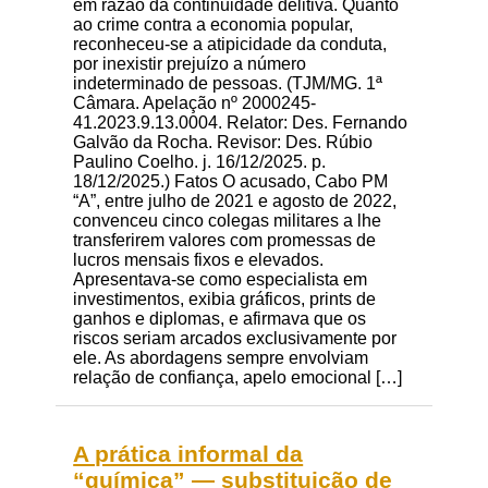
em razão da continuidade delitiva. Quanto
ao crime contra a economia popular,
reconheceu-se a atipicidade da conduta,
por inexistir prejuízo a número
indeterminado de pessoas. (TJM/MG. 1ª
Câmara. Apelação nº 2000245-
41.2023.9.13.0004. Relator: Des. Fernando
Galvão da Rocha. Revisor: Des. Rúbio
Paulino Coelho. j. 16/12/2025. p.
18/12/2025.) Fatos O acusado, Cabo PM
“A”, entre julho de 2021 e agosto de 2022,
convenceu cinco colegas militares a lhe
transferirem valores com promessas de
lucros mensais fixos e elevados.
Apresentava-se como especialista em
investimentos, exibia gráficos, prints de
ganhos e diplomas, e afirmava que os
riscos seriam arcados exclusivamente por
ele. As abordagens sempre envolviam
relação de confiança, apelo emocional […]
A prática informal da
“química” — substituição de