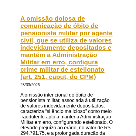
A omissão dolosa de
comunicação de óbito de
pensionista militar por agente
civil, que se utiliza de valores
indevidamente depositados e
mantém a Administração
Militar em erro, configura
crime militar de estelionato
(art. 251, caput, do CPM)
25/03/2026
A omissão intencional do óbito de
pensionista militar, associada à utilização
de valores indevidamente depositados,
caracteriza “silêncio malicioso” como meio
fraudulento apto a manter a Administração
Militar em erro, configurando estelionato. O
elevado prejuízo ao erário, no valor de R$
294.791,75, e a prolongada duração da