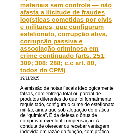
materiais sem controle — não
afasta a ilicitude de fraudes
logísticas cometidas por civis
e militares, que configuram
estelionato, corrupção ativa,
corrupção passiva e
associação criminosa em
crime continuado (arts. 251;
309; 308; 288; c.c art. 80,
todos do CPM)
19/11/2025
A emissão de notas fiscais ideologicamente
falsas, com entrega total ou parcial de
produtos diferentes do que foi formalmente
requisitado, configura o crime de estelionato
militar, ainda que sob alegação de prática
de “química”. É da defesa o ônus de
comprovar eventual compensação. A
conduta de oferecer ou receber vantagem
indevida em razão da função, com prática