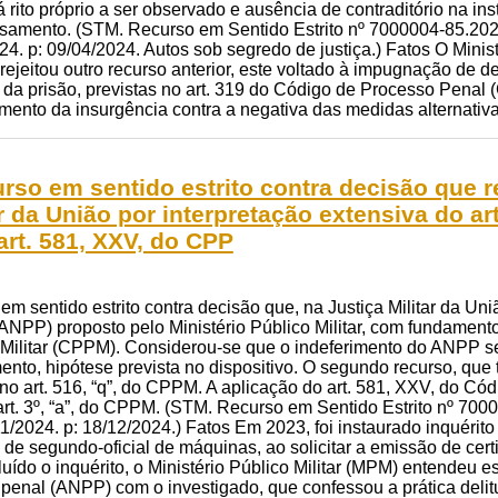
 rito próprio a ser observado e ausência de contraditório na in
ssamento. (STM. Recurso em Sentido Estrito nº 7000004-85.2024
24. p: 09/04/2024. Autos sob segredo de justiça.) Fatos O Ministé
rejeitou outro recurso anterior, este voltado à impugnação de 
 da prisão, previstas no art. 319 do Código de Processo Penal (
imento da insurgência contra a negativa das medidas alternativ
curso em sentido estrito contra decisão qu
ar da União por interpretação extensiva do a
 art. 581, XXV, do CPP
 em sentido estrito contra decisão que, na Justiça Militar da 
NPP) proposto pelo Ministério Público Militar, com fundamento 
Militar (CPPM). Considerou-se que o indeferimento do ANPP se
nto, hipótese prevista no dispositivo. O segundo recurso, que t
o art. 516, “q”, do CPPM. A aplicação do art. 581, XXV, do Có
t. 3º, “a”, do CPPM. (STM. Recurso em Sentido Estrito nº 7000
1/2024. p: 18/12/2024.) Fatos Em 2023, foi instaurado inquérito p
e de segundo-oficial de máquinas, ao solicitar a emissão de cert
do o inquérito, o Ministério Público Militar (MPM) entendeu es
enal (ANPP) com o investigado, que confessou a prática delitu