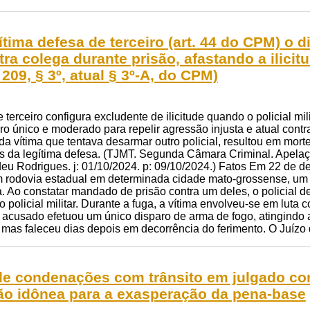
tima defesa de terceiro (art. 44 do CPM) o di
ra colega durante prisão, afastando a ilicit
 209, § 3º, atual § 3º-A, do CPM)
e terceiro configura excludente de ilicitude quando o policial 
aro único e moderado para repelir agressão injusta e atual cont
da vítima que tentava desarmar outro policial, resultou em mort
ais da legítima defesa. (TJMT. Segunda Câmara Criminal. Apelaç
eu Rodrigues. j: 01/10/2024. p: 09/10/2024.) Fatos Em 22 de d
m rodovia estadual em determinada cidade mato-grossense, um 2
 Ao constatar mandado de prisão contra um deles, o policial d
 policial militar. Durante a fuga, a vítima envolveu-se em luta 
o acusado efetuou um único disparo de arma de fogo, atingindo
a, mas faleceu dias depois em decorrência do ferimento. O Juízo 
de condenações com trânsito em julgado co
o idônea para a exasperação da pena-base