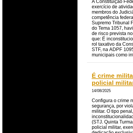
A Constituição Fede
exercício de ativi
membros do Judiciár
competência federal
Supremo Tribunal Fe
do Tema 1057, havia
de risco prevista n
que: É inconstituci
rol taxativo da Con
STF, na ADPF 1095 
municipais como in
É crime milit
policial mili
14/08/2025
Configura o crime mi
segurança, por viol
militar. O tipo pen
inconstitucionalida
(STJ. Quinta Turma.
policial militar, e
dedicação exclusiv