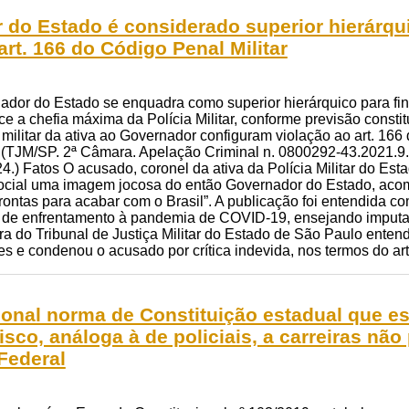
do Estado é considerado superior hierárquico
art. 166 do Código Penal Militar
ador do Estado se enquadra como superior hierárquico para fin
rce a chefia máxima da Polícia Militar, conforme previsão constit
l militar da ativa ao Governador configuram violação ao art. 166 
s. (TJM/SP. 2ª Câmara. Apelação Criminal n. 0800292-43.2021.9
4.) Fatos O acusado, coronel da ativa da Polícia Militar do Es
ocial uma imagem jocosa do então Governador do Estado, acom
ntas para acabar com o Brasil”. A publicação foi entendida co
co de enfrentamento à pandemia de COVID-19, ensejando imputaç
a do Tribunal de Justiça Militar do Estado de São Paulo enten
ares e condenou o acusado por crítica indevida, nos termos do a
ional norma de Constituição estadual que e
risco, análoga à de policiais, a carreiras nã
Federal