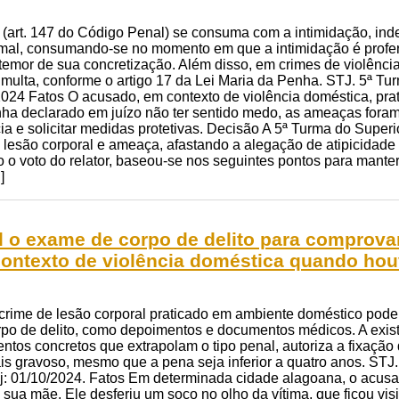
(art. 147 do Código Penal) se consuma com a intimidação, in
rmal, consumando-se no momento em que a intimidação é proferi
 temor de sua concretização. Além disso, em crimes de violênci
 multa, conforme o artigo 17 da Lei Maria da Penha. STJ. 5ª T
/2024 Fatos O acusado, em contexto de violência doméstica, prat
ha declarado em juízo não ter sentido medo, as ameaças foram 
ia e solicitar medidas protetivas. Decisão A 5ª Turma do Super
e lesão corporal e ameaça, afastando a alegação de atipicida
 o voto do relator, baseou-se nos seguintes pontos para mante
]
 o exame de corpo de delito para comprovar
contexto de violência doméstica quando hou
 crime de lesão corporal praticado em ambiente doméstico pod
po de delito, como depoimentos e documentos médicos. A existê
tos concretos que extrapolam o tipo penal, autoriza a fixação
ais gravoso, mesmo que a pena seja inferior a quatro anos. ST
. j: 01/10/2024. Fatos Em determinada cidade alagoana, o acus
e sua mãe. Ele desferiu um soco no olho da vítima, que ficou v