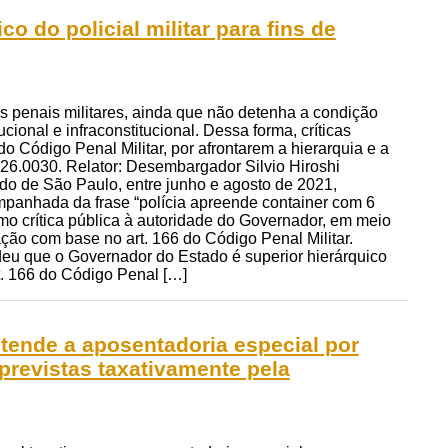
 do policial militar para fins de
s penais militares, ainda que não detenha a condição
ucional e infraconstitucional. Dessa forma, críticas
do Código Penal Militar, por afrontarem a hierarquia e a
.26.0030. Relator: Desembargador Silvio Hiroshi
tado de São Paulo, entre junho e agosto de 2021,
panhada da frase “polícia apreende container com 6
mo crítica pública à autoridade do Governador, em meio
ão com base no art. 166 do Código Penal Militar.
deu que o Governador do Estado é superior hierárquico
rt. 166 do Código Penal […]
stende a aposentadoria especial por
o previstas taxativamente pela