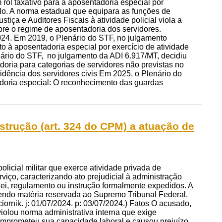
rol taxativo para a aposentadoria especial por
lo. A norma estadual que equipara as funções de
tiça e Auditores Fiscais à atividade policial viola a
obre o regime de aposentadoria dos servidores.
2024. Em 2019, o Plenário do STF, no julgamento
o à aposentadoria especial por exercício de atividade
lenário do STF, no julgamento da ADI 6.917/MT, decidiu
adoria para categorias de servidores não previstas no
evidência dos servidores civis Em 2025, o Plenário do
doria especial: O reconhecimento das guardas
nstrução (art. 324 do CPM) a atuação de
policial militar que exerce atividade privada de
iço, caracterizando ato prejudicial à administração
lei, regulamento ou instrução formalmente expedidos. A
sendo matéria reservada ao Supremo Tribunal Federal.
ornik. j: 01/07/2024. p: 03/07/2024.) Fatos O acusado,
violou norma administrativa interna que exige
omprometeu sua capacidade laboral e causou prejuízo