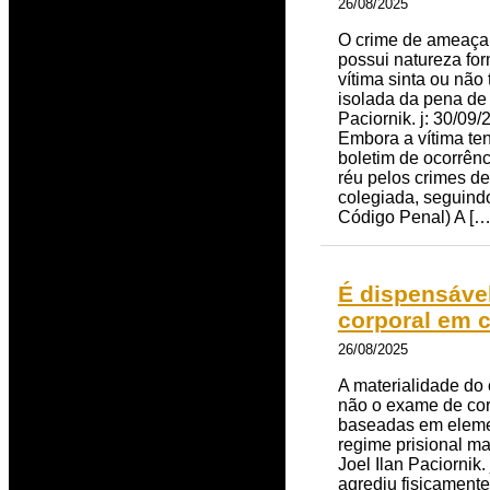
26/08/2025
O crime de ameaça 
possui natureza fo
vítima sinta ou não
isolada da pena de
Paciornik. j: 30/09
Embora a vítima ten
boletim de ocorrênc
réu pelos crimes d
colegiada, seguindo
Código Penal) A […
É dispensável
corporal em 
26/08/2025
A materialidade do
não o exame de cor
baseadas em elemen
regime prisional m
Joel Ilan Paciornik
agrediu fisicament