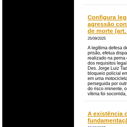
Configura legí
agressão cont
de morte (art.
25/09/2025
A legítima defesa d
prisão, efetua disp
realizado na perna 
dos requisitos leg
Des. Jorge Luiz Tad
bloqueio policial e
em uma motocicleta.
perseguida por outro
do risco iminente, 
vítima foi socorrid
A existência 
fundamentaçã