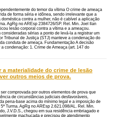
dependentemente do temor da vítima O crime de ameaça
da de forma séria e idônea, sendo irrelevante que a
a doméstica contra a mulher, não é cabível a aplicação
urma. AgRg no AREsp 2384726/SP. Rel. Min. Joel Ilan
icou lesão corporal contra a vítima e a ameaçou.
consideradas sérias a ponto de levá-la a registrar um
ior Tribunal de Justiça (STJ) manteve a condenação do
de da conduta de ameaça. Fundamentação A decisão
r a condenação: 1. Crime de Ameaça (art. 147 do
 a materialidade do crime de lesão
ver outros meios de prova.
e ser comprovada por outros elementos de prova que
ncia de circunstâncias judiciais desfavoráveis,
 da pena-base acima do mínimo legal e a imposição de
J. 5ª Turma. AgRg no AREsp 2.621.098/AL. Rel. Min.
ado, J.V.D.S., chegou em sua residência embriagado e
isivelmente machucada e precisou de atendimento