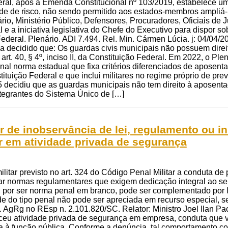
ral, após a Emenda Constitucional nº 103/2019, estabelece um 
dade de risco, não sendo permitido aos estados-membros ampliá-
io, Ministério Público, Defensores, Procuradores, Oficiais de Jus
 e a iniciativa legislativa do Chefe do Executivo para dispor s
deral. Plenário. ADI 7.494. Rel. Min. Cármen Lúcia. j: 04/04/
 decidido que: Os guardas civis municipais não possuem direit
o art. 40, § 4º, inciso II, da Constituição Federal. Em 2022, o P
onal norma estadual que fixa critérios diferenciados de aposent
stituição Federal e que inclui militares no regime próprio de pr
decidiu que as guardas municipais não tem direito à aposenta
tegrantes do Sistema Único de […]
ar de inobservância de lei, regulamento ou i
tar em atividade privada de segurança
litar previsto no art. 324 do Código Penal Militar a conduta de 
ar normas regulamentares que exigem dedicação integral ao serv
al, por ser norma penal em branco, pode ser complementado por 
de do tipo penal não pode ser apreciada em recurso especial, 
 AgRg no REsp n. 2.101.820/SC. Relator: Ministro Joel Ilan Paci
xerceu atividade privada de segurança em empresa, conduta que 
a à função pública. Conforme a denúncia, tal comportamento c