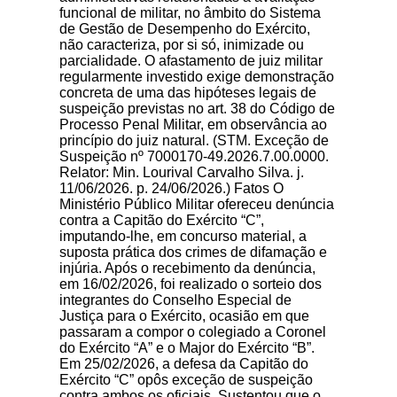
funcional de militar, no âmbito do Sistema
de Gestão de Desempenho do Exército,
não caracteriza, por si só, inimizade ou
parcialidade. O afastamento de juiz militar
regularmente investido exige demonstração
concreta de uma das hipóteses legais de
suspeição previstas no art. 38 do Código de
Processo Penal Militar, em observância ao
princípio do juiz natural. (STM. Exceção de
Suspeição nº 7000170-49.2026.7.00.0000.
Relator: Min. Lourival Carvalho Silva. j.
11/06/2026. p. 24/06/2026.) Fatos O
Ministério Público Militar ofereceu denúncia
contra a Capitão do Exército “C”,
imputando-lhe, em concurso material, a
suposta prática dos crimes de difamação e
injúria. Após o recebimento da denúncia,
em 16/02/2026, foi realizado o sorteio dos
integrantes do Conselho Especial de
Justiça para o Exército, ocasião em que
passaram a compor o colegiado a Coronel
do Exército “A” e o Major do Exército “B”.
Em 25/02/2026, a defesa da Capitão do
Exército “C” opôs exceção de suspeição
contra ambos os oficiais. Sustentou que o