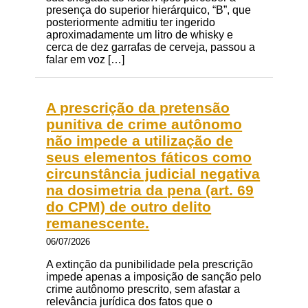
presença do superior hierárquico, “B”, que
posteriormente admitiu ter ingerido
aproximadamente um litro de whisky e
cerca de dez garrafas de cerveja, passou a
falar em voz […]
A prescrição da pretensão
punitiva de crime autônomo
não impede a utilização de
seus elementos fáticos como
circunstância judicial negativa
na dosimetria da pena (art. 69
do CPM) de outro delito
remanescente.
06/07/2026
A extinção da punibilidade pela prescrição
impede apenas a imposição de sanção pelo
crime autônomo prescrito, sem afastar a
relevância jurídica dos fatos que o