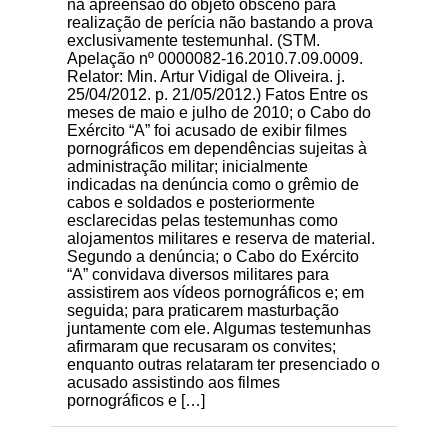
na apreensão do objeto obsceno para
realização de perícia não bastando a prova
exclusivamente testemunhal. (STM.
Apelação nº 0000082-16.2010.7.09.0009.
Relator: Min. Artur Vidigal de Oliveira. j.
25/04/2012. p. 21/05/2012.) Fatos Entre os
meses de maio e julho de 2010; o Cabo do
Exército “A” foi acusado de exibir filmes
pornográficos em dependências sujeitas à
administração militar; inicialmente
indicadas na denúncia como o grêmio de
cabos e soldados e posteriormente
esclarecidas pelas testemunhas como
alojamentos militares e reserva de material.
Segundo a denúncia; o Cabo do Exército
“A” convidava diversos militares para
assistirem aos vídeos pornográficos e; em
seguida; para praticarem masturbação
juntamente com ele. Algumas testemunhas
afirmaram que recusaram os convites;
enquanto outras relataram ter presenciado o
acusado assistindo aos filmes
pornográficos e […]