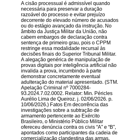
A cisão processual é admissível quando
necessária para preservar a duração
razoável do processo e evitar prejuízo
decorrente do elevado número de acusados
ou do estágio avançado da instrução. No
âmbito da Justiça Militar da União, não
cabem embargos de declaração contra
sentença de primeiro grau, pois o CPPM
restringe essa modalidade recursal às
decisões finais do Superior Tribunal Militar.
A alegação genérica de manipulação de
provas digitais por inteligência artificial não
invalida a prova, incumbindo à parte
demonstrar concretamente eventual
adulteração do material apresentado. (STM.
Apelação Criminal nº 7000284-
93.2024.7.02.0002. Relator: Min. Péricles
Aurélio Lima de Queiroz. j. 02/06/2026. p.
10/06/2026.) Fatos Em decorrência das
investigações sobre a subtração de
armamento pertencente ao Exército
Brasileiro, o Ministério Público Militar
ofereceu denúncia contra os civis “A” e “B”,
apontados como participantes da cadeia de
comercialização clandestina das armas.