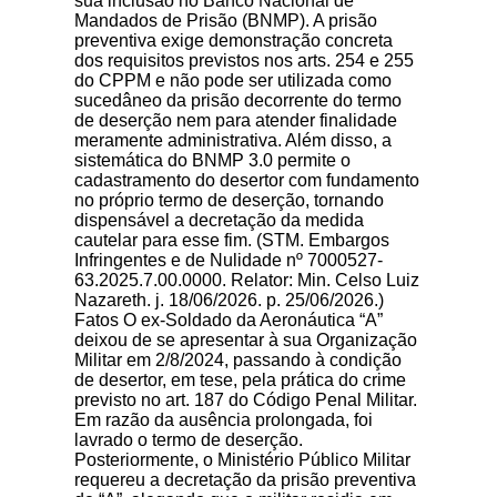
sua inclusão no Banco Nacional de
Mandados de Prisão (BNMP). A prisão
preventiva exige demonstração concreta
dos requisitos previstos nos arts. 254 e 255
do CPPM e não pode ser utilizada como
sucedâneo da prisão decorrente do termo
de deserção nem para atender finalidade
meramente administrativa. Além disso, a
sistemática do BNMP 3.0 permite o
cadastramento do desertor com fundamento
no próprio termo de deserção, tornando
dispensável a decretação da medida
cautelar para esse fim. (STM. Embargos
Infringentes e de Nulidade nº 7000527-
63.2025.7.00.0000. Relator: Min. Celso Luiz
Nazareth. j. 18/06/2026. p. 25/06/2026.)
Fatos O ex-Soldado da Aeronáutica “A”
deixou de se apresentar à sua Organização
Militar em 2/8/2024, passando à condição
de desertor, em tese, pela prática do crime
previsto no art. 187 do Código Penal Militar.
Em razão da ausência prolongada, foi
lavrado o termo de deserção.
Posteriormente, o Ministério Público Militar
requereu a decretação da prisão preventiva