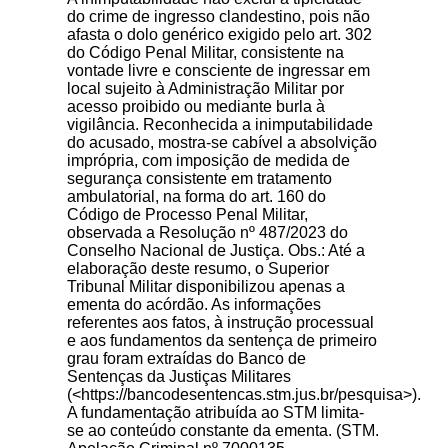
do crime de ingresso clandestino, pois não
afasta o dolo genérico exigido pelo art. 302
do Código Penal Militar, consistente na
vontade livre e consciente de ingressar em
local sujeito à Administração Militar por
acesso proibido ou mediante burla à
vigilância. Reconhecida a inimputabilidade
do acusado, mostra-se cabível a absolvição
imprópria, com imposição de medida de
segurança consistente em tratamento
ambulatorial, na forma do art. 160 do
Código de Processo Penal Militar,
observada a Resolução nº 487/2023 do
Conselho Nacional de Justiça. Obs.: Até a
elaboração deste resumo, o Superior
Tribunal Militar disponibilizou apenas a
ementa do acórdão. As informações
referentes aos fatos, à instrução processual
e aos fundamentos da sentença de primeiro
grau foram extraídas do Banco de
Sentenças da Justiças Militares
(<https://bancodesentencas.stm.jus.br/pesquisa>).
A fundamentação atribuída ao STM limita-
se ao conteúdo constante da ementa. (STM.