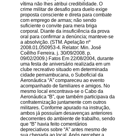
vítima não lhes atribui credibilidade. O
crime militar de desafio para duelo exige
proposta consciente e direta para combate
com emprego de armas; não sendo
suficiente o convite para mera briga
corporal. Diante da insuficiência da prova
oral para confirmar a denúncia; manteve-se
a absolvição. (STM. Apelação nº
2008.01.050953-4. Relator: Min. José
Coêlho Ferreira. j. 30/09/2008. p.
09/02/2009.) Fatos Em 22/08/2004, durante
uma festa de aniversário realizada em um
clube recreativo situado em determinada
cidade pernambucana, o Suboficial da
Aeronáutica “A” compareceu ao evento
acompanhado de familiares e amigos. No
mesmo local encontrava-se o Cabo da
Aeronáutica “B”, que também participava da
confraternização juntamente com outros
militares. Conforme apurado na instrução,
ambos já possuíam desavenças anteriores
decorrentes do ambiente de trabalho, sendo
que “B” havia feito comentários
depreciativos sobre “A” antes mesmo de
sua chegada ao local. Após perceber a